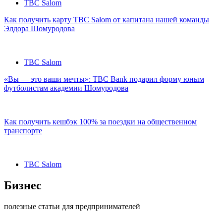
TBC Salom
Как получить карту TBC Salom от капитана нашей команды
Элдора Шомуродова
TBC Salom
«Вы — это ваши мечты»: TBC Bank подарил форму юным
футболистам академии Шомуродова
Как получить кешбэк 100% за поездки на общественном
транспорте
TBC Salom
Бизнес
полезные статьи для предпринимателей