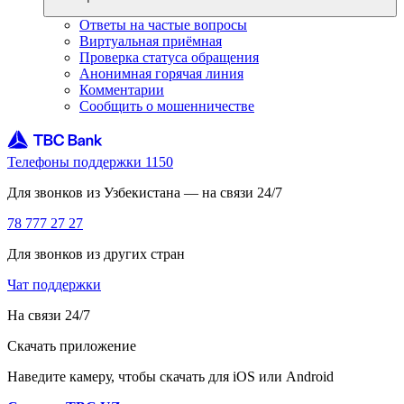
регистрации в разделе «Кредит» надо заполнить короткую
Ответы на частые вопросы
анкету и отправить заявку. Решение придёт за минуту* — вы
Виртуальная приёмная
увидите свою процентную ставку, а также одобренный
Проверка статуса обращения
лимит.
Анонимная горячая линия
Комментарии
Сообщить о мошенничестве
После оформления кредит будет временно заморожен для
вашей безопасности. Чтобы его разморозить, позвоните в
службу поддержки по номеру 1150 для подтверждения
Телефоны поддержки 1150
заявки.
Для звонков из Узбекистана — на связи 24/7
78 777 27 27
По факту подтверждения деньги поступят на ваш текущий
счёт в приложении TBC Bank Uzbekistan. Их можно перевести
Для звонков из других стран
на любую добавленную карту — Uzcard или Humo.
Чат поддержки
На связи 24/7
На что можно потратить деньги TBC
Скачать приложение
Kredit
Наведите камеру, чтобы скачать для iOS или Android