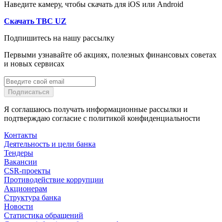
Наведите камеру, чтобы скачать для iOS или Android
Скачать TBC UZ
Оформить TBC Osmon можно в приложении TBC Bank
Подпишитесь на нашу рассылку
Uzbekistan — по этой ссылке. В разделе «Кредитная карта» вы
должны заполнить онлайн-заявку на карту, а после выбрать
Первыми узнавайте об акциях, полезных финансовых советах
место доставки — прямо к вам домой или в удобную для вас
и новых сервисах
точку TBC. Доставка вместе с выпуском карты займёт не
больше трёх дней.
Подписаться
Я соглашаюсь получать информационные рассылки и
Как использовать TBC Osmon
подтверждаю согласие с политикой конфиденциальности
Контакты
Деятельность и цели банка
Тендеры
Кредитная карта подходит для любых покупок, оплаты услуг
Вакансии
и онлайн-сервисов. TBC Osmon также можно добавить в
CSR-проекты
payme, чтобы расплачиваться через payme go или по QR-коду.
Противодействие коррупции
Единственное ограничение — переводы и снятие наличных:
Акционерам
за эти операции взимается комиссия, и на них не действует
Структура банка
льготный период.
Новости
Статистика обращений