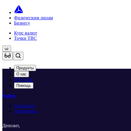
Физическим лицам
Бизнесу
Курс валют
Точки TBC
uz
Продукты
О нас
TBC blog
Помощь
Войти
О вкладах
Документы
Депозит,