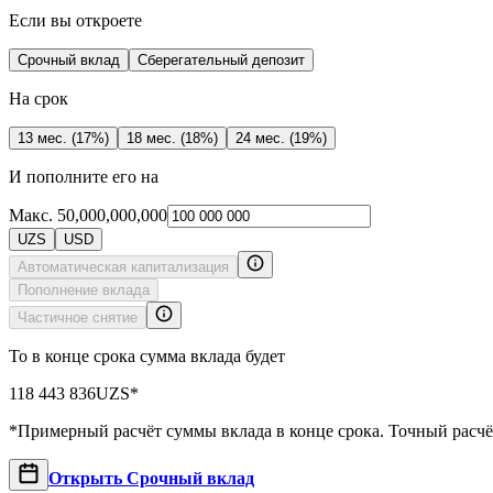
Если вы откроете
Срочный вклад
Сберегательный депозит
На срок
13 мес. (17%)
18 мес. (18%)
24 мес. (19%)
И пополните его на
Макс. 50,000,000,000
UZS
USD
Автоматическая капитализация
Пополнение вкладa
Частичное снятие
То в конце срока сумма вклада будет
118 443 836
UZS*
*Примерный расчёт суммы вклада в конце срока. Точный расч
Открыть Срочный вклад