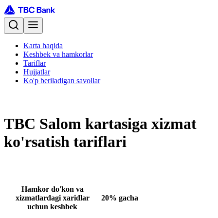
Karta haqida
Keshbek va hamkorlar
Tariflar
Hujjatlar
Ko'p beriladigan savollar
TBC Salom kartasiga xizmat
ko'rsatish tariflari
Hamkor do'kon va
xizmatlardagi xaridlar
20% gacha
uchun keshbek