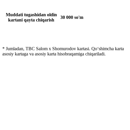
Muddati tugashidan oldin
30 000 so'm
kartani qayta chiqarish
* Jumladan, TBC Salom x Shomurodov kartasi. Qo‘shimcha karta
asosiy kartaga va asosiy karta hisobraqamiga chiqariladi.