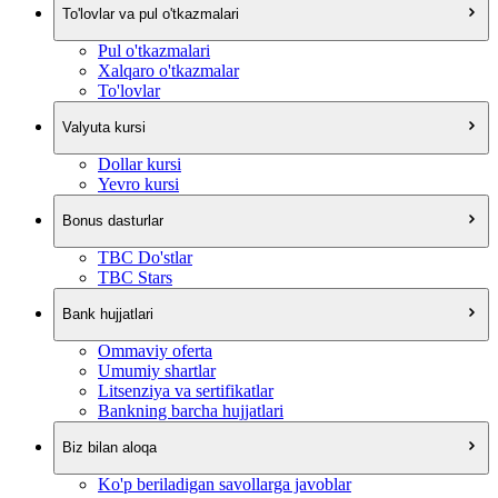
To'lovlar va pul o'tkazmalari
Pul o'tkazmalari
Xalqaro o'tkazmalar
To'lovlar
Valyuta kursi
Dollar kursi
Yevro kursi
Bonus dasturlar
TBC Do'stlar
TBC Stars
Bank hujjatlari
Ommaviy oferta
Umumiy shartlar
Litsenziya va sertifikatlar
Bankning barcha hujjatlari
Biz bilan aloqa
Ko'p beriladigan savollarga javoblar