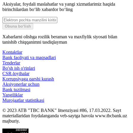
Aksiyalar, foydali maslahatlar va yangi xizmatlarimiz haqida
birinchilardan bo‘lib xabardor bo‘ling
Obuna bo‘lish
Xabarlarni olishga rozilik beraman va maxfiylik siyosati bilan
tanishib chiqqanimni tasdiqlayman
Kontaktlar
Bank faoliyati va maqsadlari
Tenderlar
Bo'sh ish o'rinlari
CSR-loyihalar
Korrupsiyaga qarshi kurash
Aksiyonerlar uchun
Bank tuzilmasi
Yangiliklar
Murojaatlar statistikasi
© 2023 ATB "TBC BANK" litsenziyasi #86, 17.03.2022. Sayt
materiallaridan foydalanganda veb-saytga havola www.tbcbank.uz
majburiy.