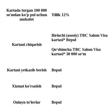
Kartada turgan 100 000
so'mdan ko'p pul uchun
Yillik 12%
mukofot
Birinchi (asosiy) TBC Salom Visa
kartasi* Bepul
Kartani chiqarish
Qo‘shimcha TBC Salom Visa
kartasi* 30 000 so‘m
Kartani yetkazib berish
Bepul
Xizmat ko'rsatish
Bepul
Onlayn to'lovlar
Bepul