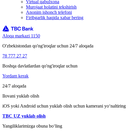
Virtual qabulxona
Murojaat holatini tekshirish
Anonim ishonch telefoni
Firibgarlik haqida xabar bering
Aloqa markazi 1150
O'zbekistondan qo'ng'iroqlar uchun 24/7 aloqada
78 777 27 27
Boshqa davlatlardan qo'ng'iroqlar uchun
Yordam kerak
24/7 aloqada
Ilovani yuklab olish
iOS yoki Android uchun yuklab olish uchun kamerani yo‘naltiring
TBC UZ yuklab olish
Yangiliklarimizga obuna bo‘ling