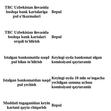
TBC Uzbekistan ilovasida
boshqa bank kartalariga
Bepul
pul o'tkazmalari
TBC Uzbekistan ilovasida
boshqa bank kartalari
Bepul
orqali to'ldirish
Istalgan bankomatda naqd
Keyingi oyda bankomat olgan
pul bilan to'ldirish
komissiyani qaytaramiz
Keyingi oyda 10 mln so'mgacha
Istalgan bankomatdan naqd
yechilgan summa uchun
pul yechish
komissiyani qaytaramiz
Muddati tugaganidan keyin
Bepul
kartani qayta chiqarish