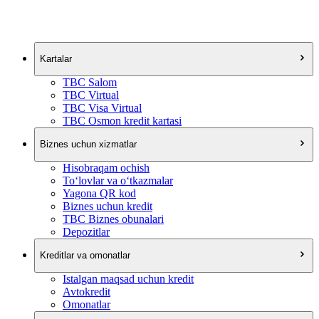
Kartalar
TBC Salom
TBC Virtual
TBC Visa Virtual
TBC Osmon kredit kartasi
Biznes uchun xizmatlar
Hisobraqam ochish
To‘lovlar va o‘tkazmalar
Yagona QR kod
Biznes uchun kredit
TBC Biznes obunalari
Depozitlar
Kreditlar va omonatlar
Istalgan maqsad uchun kredit
Avtokredit
Omonatlar