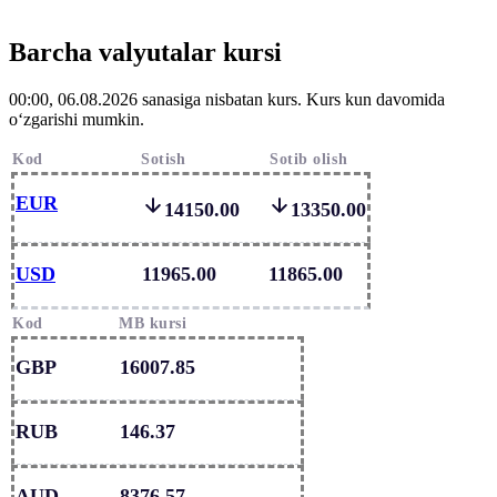
Barcha valyutalar kursi
00:00, 06.08.2026 sanasiga nisbatan kurs. Kurs kun davomida
o‘zgarishi mumkin.
Kod
Sotish
Sotib olish
EUR
14150.00
13350.00
USD
11965.00
11865.00
Kod
MB kursi
GBP
16007.85
RUB
146.37
AUD
8376.57