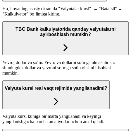
Ha, ilovaning asosiy ekranida "Valyutalar kursi"
"Batafsil"
→
→
"Kalkulyator" bo‘limiga kiring.
TBC Bank kalkulyatorida qanday valyutalarni
ayirboshlash mumkin?
Yevro, dollar va so‘m. Yevro va dollarni so‘mga almashtirish,
shuningdek dollar va yevroni so‘mga sotib olishni hisoblash
mumkin.
Valyuta kursi real vaqt rejimida yangilanadimi?
Valyuta kursi kuniga bir marta yangilanadi va keyingi
yangilanishgacha barcha amaliyotlar uchun amal qiladi.