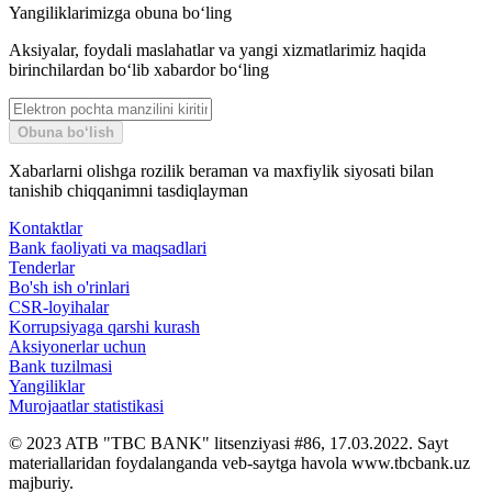
Yangiliklarimizga obuna bo‘ling
Ayirboshlash va konvertatsiya qilish uchun eng mashhur valyuta —
dollar. Ularni istalgan usulda sotib olish yoki sotishingiz mumkin:
Aksiyalar, foydali maslahatlar va yangi xizmatlarimiz haqida
birinchilardan bo‘lib xabardor bo‘ling
bankomatda;
bank bo‘limida;
bank mobil ilovasida.
Obuna bo‘lish
Xabarlarni olishga rozilik beraman va maxfiylik siyosati bilan
tanishib chiqqanimni tasdiqlayman
Lekin unutmang, kurs usulga qarab farq qilishi mumkin. Buning
sababi har bir holatda ayirboshlash turlicha amalga oshiriladi:
Kontaktlar
qayerdadir bank ko‘proq xarajat qiladi, qayerdadir operatsiya tezroq
Bank faoliyati va maqsadlari
va osonroq, bozordagi kurs esa kun davomida o‘zgaradi.
Tenderlar
Bo'sh ish o'rinlari
CSR-loyihalar
Korrupsiyaga qarshi kurash
O‘zbekistonda kamroq ayirboshlanadigan valyuta — yevro.
Aksiyonerlar uchun
Ko‘pincha ularni bank bo‘limlarida almashtirishingiz mumkin. Bank
Bank tuzilmasi
ilovalarida ular juda kam uchraydi.
Yangiliklar
Murojaatlar statistikasi
© 2023 ATB "TBC BANK" litsenziyasi #86, 17.03.2022. Sayt
Ko‘p miqdordagi valyutani ayirboshlash
materiallaridan foydalanganda veb-saytga havola www.tbcbank.uz
majburiy.