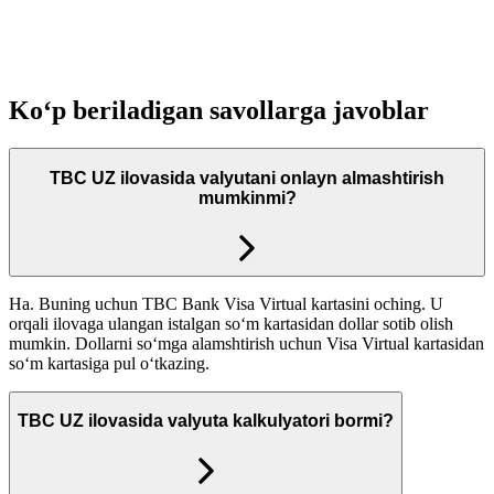
Ko‘p beriladigan savollarga javoblar
TBC UZ ilovasida valyutani onlayn almashtirish
mumkinmi?
Ha. Buning uchun TBC Bank Visa Virtual kartasini oching. U
orqali ilovaga ulangan istalgan so‘m kartasidan dollar sotib olish
mumkin. Dollarni so‘mga alamshtirish uchun Visa Virtual kartasidan
so‘m kartasiga pul o‘tkazing.
TBC UZ ilovasida valyuta kalkulyatori bormi?