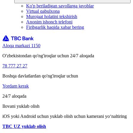
Kursga nima ta’sir qiladi?
Ko'p beriladigan savollarga javoblar
Virtual qabulxona
Murojaat holatini tekshirish
Anonim ishonch telefoni
Valyuta kurslari ma’lum bir davlatdagi vaziyatga va bir qator
Firibgarlik haqida xabar bering
qo‘shimcha omillarga bog‘liq. Masalan, Rossiya rubliga neft
narxlari, funt sterlingiga esa Buyuk Britaniyadan keladigan iqtisodiy
yangiliklar ta’sir qiladi.
Yevro kursi
esa Yevropa mamlakatlari
iqtisodiyotining holatiga qarab o‘zgarib turadi. Masalan, Yevropa
Aloqa markazi 1150
Ittifoqida narxlar oshsa yoki iqtisodiyot sekinlashsa, yevro
qadrsizlanadi.
O'zbekistondan qo'ng'iroqlar uchun 24/7 aloqada
78 777 27 27
Dollar esa ko‘pincha beqarorlik davrida qimmatlashadi. Misol
Boshqa davlatlardan qo'ng'iroqlar uchun
uchun, jahon bozorlarida xavotir paydo bo‘lganda, investorlar
pullarini yanada ishonchliroq valyuta sifatida dollarga o‘tkazishadi.
Yordam kerak
24/7 aloqada
Ilovani yuklab olish
Almashtirish usulining valyuta kursiga
ta’siri
iOS yoki Android uchun yuklab olish uchun kamerani yo‘naltiring
TBC UZ yuklab olish