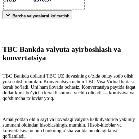
Barcha valyutalarni ko‘rsatish
TBC Bankda valyuta ayirboshlash va
konvertatsiya
TBC Bankda dollarni TBC UZ ilovasining o‘zida onlay sotib olish
yoki sotish mumkin. Konvertatsiya uchun TBC Visa Virtual kartasi
kerak bo‘ladi. Uni ham ilovada ochasiz. Konvertatsiya paytida faqat
dollar kursi bo‘yicha kerakli summa yechib olinadi — komissiya va
qo‘shimcha to‘lovlar yo‘q.
Amaliyotdan oldin sayt va ilovadagi valyuta kalkulyatorida yakuniy
summani oldindan hisoblashingiz mumkin. Hisob-kitoblar va
konvertatsiya uchun bankning o‘sha vaqtda amaldagi kursi
qo‘llaniladi.