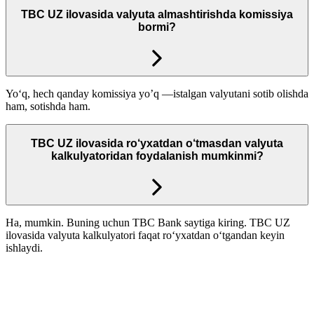
TBC UZ ilovasida valyuta almashtirishda komissiya
bormi?
Yo‘q, hech qanday komissiya yo’q —istalgan valyutani sotib olishda
ham, sotishda ham.
TBC UZ ilovasida ro‘yxatdan o‘tmasdan valyuta
kalkulyatoridan foydalanish mumkinmi?
Ha, mumkin. Buning uchun TBC Bank saytiga kiring. TBC UZ
ilovasida valyuta kalkulyatori faqat ro‘yxatdan o‘tgandan keyin
ishlaydi.