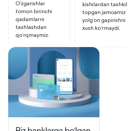
Oʻzgarishlar
kishilardan tashkil
tomon birinchi
topgan jamoamiz
qadamlarni
yolgʻon gapirishni
tashlashdan
xush koʻrmaydi.
qoʻrqmaymiz.
Biz banklarga bo‘lgan