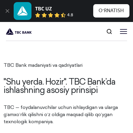
TBC UZ
OʻRNATISH
4.8
TBC Bank madaniyati va qadriyatlari
"Shu yerda. Hozir". TBC Bank’da
ishlashning asosiy prinsipi
TBC — foydalanuvchilar uchun ishlaydigan va ularga
gʻamxoʻrlik qilishni oʻz oldiga maqsad qilib qoʻygan
texnologik kompaniya.