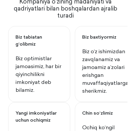
Kompaniya oʻzining madaniyati va
qadriyatlari bilan boshqalardan ajralib
turadi
Biz tabiatan
Biz baxtiyormiz
gʻolibmiz
Biz oʻz ishimizdan
Biz optimistlar
zavqlanamiz va
jamoasimiz, har bir
jamoamiz a’zolari
qiyinchilikni
erishgan
imkoniyat deb
muvaffaqiyatlarga
bilamiz.
sherikmiz.
Yangi imkoniyatlar
Chin soʻzlimiz
uchun ochiqmiz
Ochiq koʻngil