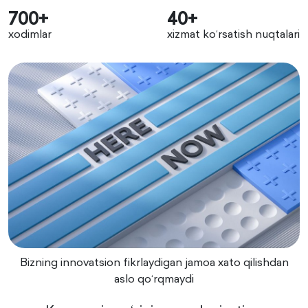
700+
40+
xodimlar
xizmat koʻrsatish nuqtalari
Bizning innovatsion fikrlaydigan jamoa xato qilishdan
aslo qoʻrqmaydi