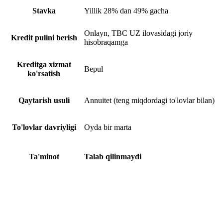
Stavka
Yillik 28% dan 49% gacha
Onlayn, TBC UZ ilovasidagi joriy
Kredit pulini berish
hisobraqamga
Kreditga xizmat
Bepul
ko'rsatish
Qaytarish usuli
Annuitet (teng miqdordagi to'lovlar bilan)
To'lovlar davriyligi
Oyda bir marta
Ta'minot
Talab qilinmaydi