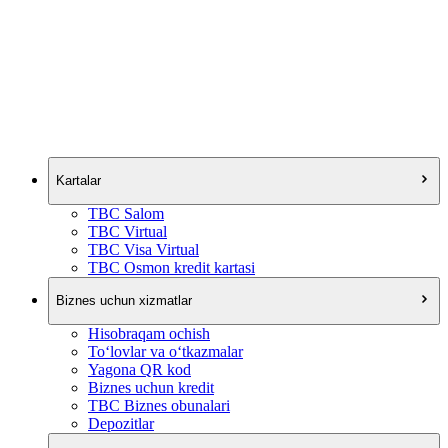
Kartalar
TBC Salom
TBC Virtual
TBC Visa Virtual
TBC Osmon kredit kartasi
Biznes uchun xizmatlar
Hisobraqam ochish
To‘lovlar va o‘tkazmalar
Yagona QR kod
Biznes uchun kredit
TBC Biznes obunalari
Depozitlar