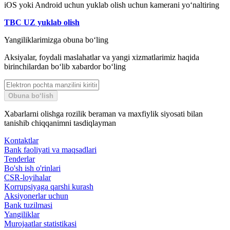
iOS yoki Android uchun yuklab olish uchun kamerani yo‘naltiring
TBC UZ yuklab olish
Yangiliklarimizga obuna bo‘ling
Aksiyalar, foydali maslahatlar va yangi xizmatlarimiz haqida
birinchilardan bo‘lib xabardor bo‘ling
Obuna bo‘lish
Xabarlarni olishga rozilik beraman va maxfiylik siyosati bilan
tanishib chiqqanimni tasdiqlayman
Kontaktlar
Bank faoliyati va maqsadlari
Tenderlar
Bo'sh ish o'rinlari
CSR-loyihalar
Korrupsiyaga qarshi kurash
Aksiyonerlar uchun
Bank tuzilmasi
Yangiliklar
Murojaatlar statistikasi