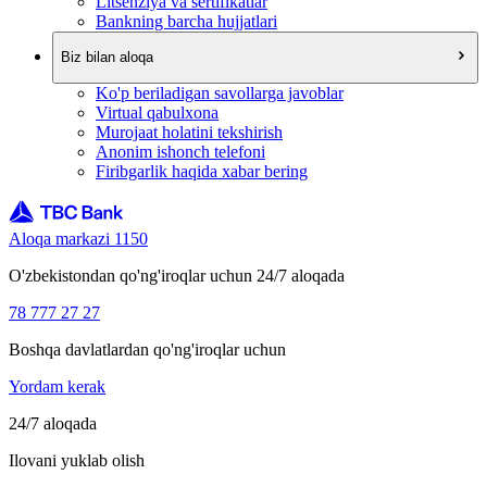
Litsenziya va sertifikatlar
Bankning barcha hujjatlari
Biz bilan aloqa
Ko'p beriladigan savollarga javoblar
Virtual qabulxona
Murojaat holatini tekshirish
Anonim ishonch telefoni
Firibgarlik haqida xabar bering
Aloqa markazi 1150
O'zbekistondan qo'ng'iroqlar uchun 24/7 aloqada
78 777 27 27
Boshqa davlatlardan qo'ng'iroqlar uchun
Yordam kerak
24/7 aloqada
Ilovani yuklab olish