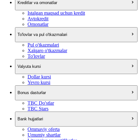
Kreditlar va omonatlar
Istalgan maqsad uchun kredit
Avtokredit
Omonatlar
To'lovlar va pul o'tkazmalari
Pul o'tkazmalari
Xalqaro o'tkazmalar
To'lovlar
Valyuta kursi
Dollar kursi
Yevro kursi
Bonus dasturlar
TBC Do'stlar
TBC Stars
Bank hujjatlari
Ommaviy oferta
Umumiy shartlar