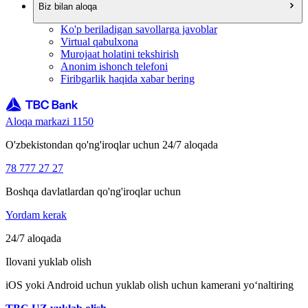
Biz bilan aloqa
Ko'p beriladigan savollarga javoblar
Virtual qabulxona
Murojaat holatini tekshirish
Anonim ishonch telefoni
Firibgarlik haqida xabar bering
Aloqa markazi 1150
O'zbekistondan qo'ng'iroqlar uchun 24/7 aloqada
78 777 27 27
Boshqa davlatlardan qo'ng'iroqlar uchun
Yordam kerak
24/7 aloqada
Ilovani yuklab olish
iOS yoki Android uchun yuklab olish uchun kamerani yo‘naltiring