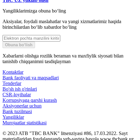
TBC UZ yuklab olish
Yangiliklarimizga obuna bo‘ling
Aksiyalar, foydali maslahatlar va yangi xizmatlarimiz haqida
birinchilardan bo‘lib xabardor bo‘ling
Obuna bo‘lish
Xabarlarni olishga rozilik beraman va maxfiylik siyosati bilan
tanishib chiqqanimni tasdiqlayman
Kontaktlar
Bank faoliyati va maqsadlari
Tenderlar
Bo'sh ish o'rinlari
CSR-loyihalar
Korrupsiyaga qarshi kurash
Aksiyonerlar uchun
Bank tuzilmasi
Yangiliklar
Murojaatlar statistikasi
© 2023 ATB "TBC BANK" litsenziyasi #86, 17.03.2022. Sayt
materiallaridan foydalanganda veb-saytga havola www.tbcbank.uz