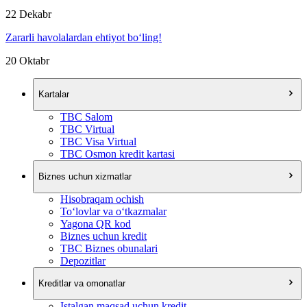
22 Dekabr
Zararli havolalardan ehtiyot bo‘ling!
20 Oktabr
Kartalar
TBC Salom
TBC Virtual
TBC Visa Virtual
TBC Osmon kredit kartasi
Biznes uchun xizmatlar
Hisobraqam ochish
To‘lovlar va o‘tkazmalar
Yagona QR kod
Biznes uchun kredit
TBC Biznes obunalari
Depozitlar
Kreditlar va omonatlar
Istalgan maqsad uchun kredit