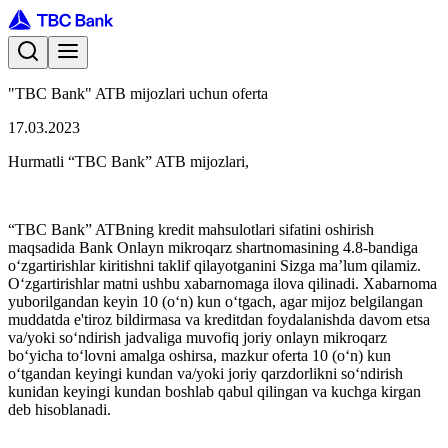
"TBC Bank" ATB mijozlari uchun oferta
17.03.2023
Hurmatli “TBC Bank” ATB mijozlari,
“TBC Bank” ATBning kredit mahsulotlari sifatini oshirish
maqsadida Bank Onlayn mikroqarz shartnomasining 4.8-bandiga
oʻzgartirishlar kiritishni taklif qilayotganini Sizga ma’lum qilamiz.
Oʻzgartirishlar matni ushbu xabarnomaga ilova qilinadi. Xabarnoma
yuborilgandan keyin 10 (oʻn) kun oʻtgach, agar mijoz belgilangan
muddatda e'tiroz bildirmasa va kreditdan foydalanishda davom etsa
va/yoki soʻndirish jadvaliga muvofiq joriy onlayn mikroqarz
boʻyicha toʻlovni amalga oshirsa, mazkur oferta 10 (oʻn) kun
oʻtgandan keyingi kundan va/yoki joriy qarzdorlikni soʻndirish
kunidan keyingi kundan boshlab qabul qilingan va kuchga kirgan
deb hisoblanadi.