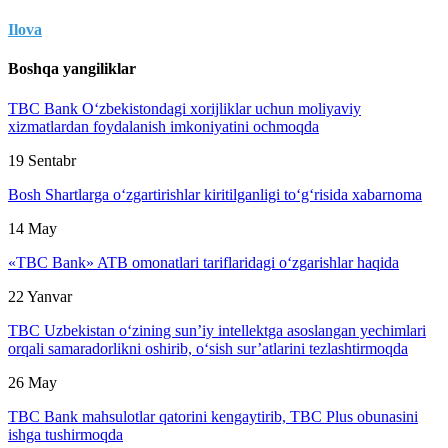
Ilova
Boshqa yangiliklar
TBC Bank O‘zbekistondagi xorijliklar uchun moliyaviy
xizmatlardan foydalanish imkoniyatini ochmoqda
19 Sentabr
Bosh Shartlarga o‘zgartirishlar kiritilganligi to‘g‘risida xabarnoma
14 May
«TBC Bank» ATB omonatlari tariflaridagi o‘zgarishlar haqida
22 Yanvar
TBC Uzbekistan o‘zining sun’iy intellektga asoslangan yechimlari
orqali samaradorlikni oshirib, o‘sish sur’atlarini tezlashtirmoqda
26 May
TBC Bank mahsulotlar qatorini kengaytirib, TBC Plus obunasini
ishga tushirmoqda