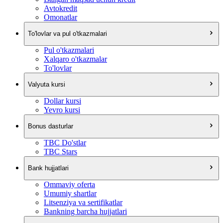
Avtokredit
Omonatlar
To'lovlar va pul o'tkazmalari
Pul o'tkazmalari
Xalqaro o'tkazmalar
To'lovlar
Valyuta kursi
Dollar kursi
Yevro kursi
Bonus dasturlar
TBC Do'stlar
TBC Stars
Bank hujjatlari
Ommaviy oferta
Umumiy shartlar
Litsenziya va sertifikatlar
Bankning barcha hujjatlari