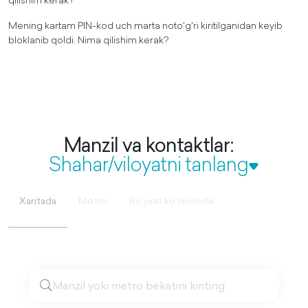
qilishim kerak?
Mening kartam PIN-kod uch marta noto'g'ri kiritilganidan keyib
bloklanib qoldi. Nima qilishim kerak?
Manzil va kontaktlar:
Shahar/viloyatni tanlang
Xaritada
Metro
Roʻyxat koʻrinishida