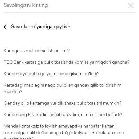
Savollar ro'yxatiga qaytish
Kartaga xizmat koʻrsatish pullimi?
TBC Bank kartasiga pul oʻtkazishda komissiya miqdori qancha?
Kartamni yoʻqotib qoʻydim, nima qilsam boʻladi?
Kartadagi mablagʻni naqd pul bilan qanday qilib toʻldirishim
mumkin?
Qanday qilib kartamga yuridik shaxs pul oʻtkazishi mumkin?
Kartamning PIN-kodini unutib qoʻydim, nima qilsam boʻladi?
Menda kontaktsiz toʻlov ishlamayapti va har safar kartani
terminalga kiritib toʻlashimga toʻgʻri kelyapti. Bu holatda nima