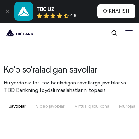
TBC UZ
OʻRNATISH
4.8
Ko'p so'raladigan savollar
Bu yerda siz tez-tez beriladigan savollarga javoblar va
TBC Bankning foydali maslahatlarini topasiz
Javoblar
Video javoblar
Virtual qabulxona
Murojaatin