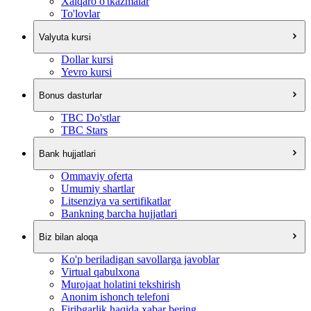
Xalqaro o'tkazmalar
To'lovlar
Valyuta kursi
Dollar kursi
Yevro kursi
Bonus dasturlar
TBC Do'stlar
TBC Stars
Bank hujjatlari
Ommaviy oferta
Umumiy shartlar
Litsenziya va sertifikatlar
Bankning barcha hujjatlari
Biz bilan aloqa
Ko'p beriladigan savollarga javoblar
Virtual qabulxona
Murojaat holatini tekshirish
Anonim ishonch telefoni
Firibgarlik haqida xabar bering