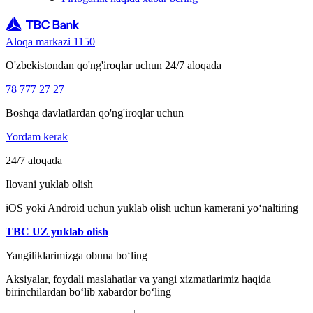
Aloqa markazi 1150
O'zbekistondan qo'ng'iroqlar uchun 24/7 aloqada
78 777 27 27
Boshqa davlatlardan qo'ng'iroqlar uchun
Yordam kerak
24/7 aloqada
Ilovani yuklab olish
iOS yoki Android uchun yuklab olish uchun kamerani yo‘naltiring
TBC UZ yuklab olish
Yangiliklarimizga obuna bo‘ling
Aksiyalar, foydali maslahatlar va yangi xizmatlarimiz haqida
birinchilardan bo‘lib xabardor bo‘ling