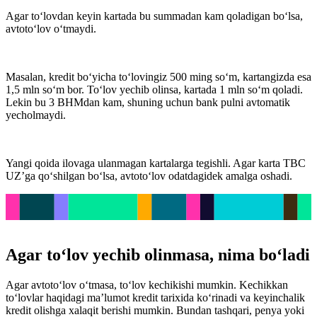
Agar to‘lovdan keyin kartada bu summadan kam qoladigan bo‘lsa,
avtoto‘lov o‘tmaydi.
Masalan, kredit bo‘yicha to‘lovingiz 500 ming so‘m, kartangizda esa
1,5 mln so‘m bor. To‘lov yechib olinsa, kartada 1 mln so‘m qoladi.
Lekin bu 3 BHMdan kam, shuning uchun bank pulni avtomatik
yecholmaydi.
Yangi qoida ilovaga ulanmagan kartalarga tegishli. Agar karta TBC
UZ’ga qo‘shilgan bo‘lsa, avtoto‘lov odatdagidek amalga oshadi.
Agar to‘lov yechib olinmasa, nima bo‘ladi
Agar avtoto‘lov o‘tmasa, to‘lov kechikishi mumkin. Kechikkan
to‘lovlar haqidagi ma’lumot kredit tarixida ko‘rinadi va keyinchalik
kredit olishga xalaqit berishi mumkin. Bundan tashqari, penya yoki