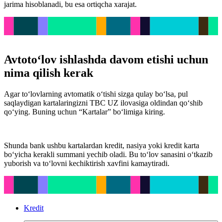
jarima hisoblanadi, bu esa ortiqcha xarajat.
Avtoto‘lov ishlashda davom etishi uchun
nima qilish kerak
Agar to‘lovlarning avtomatik o‘tishi sizga qulay bo‘lsa, pul
saqlaydigan kartalaringizni TBC UZ ilovasiga oldindan qo‘shib
qo‘ying. Buning uchun “Kartalar” bo‘limiga kiring.
Shunda bank ushbu kartalardan kredit, nasiya yoki kredit karta
bo‘yicha kerakli summani yechib oladi. Bu to‘lov sanasini o‘tkazib
yuborish va to‘lovni kechiktirish xavfini kamaytiradi.
Kredit