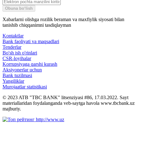
Obuna bo‘lish
Xabarlarni olishga rozilik beraman va maxfiylik siyosati bilan
tanishib chiqqanimni tasdiqlayman
Kontaktlar
Bank faoliyati va maqsadlari
Tenderlar
Bo'sh ish o'rinlari
CSR-loyihalar
Korrupsiyaga qarshi kurash
Aksiyonerlar uchun
Bank tuzilmasi
Yangiliklar
Murojaatlar statistikasi
© 2023 ATB "TBC BANK" litsenziyasi #86, 17.03.2022. Sayt
materiallaridan foydalanganda veb-saytga havola www.tbcbank.uz
majburiy.