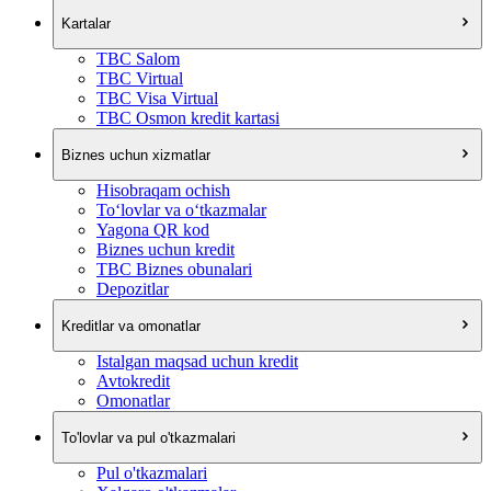
Kartalar
TBC Salom
TBC Virtual
TBC Visa Virtual
TBC Osmon kredit kartasi
Biznes uchun xizmatlar
Hisobraqam ochish
To‘lovlar va o‘tkazmalar
Yagona QR kod
Biznes uchun kredit
TBC Biznes obunalari
Depozitlar
Kreditlar va omonatlar
Istalgan maqsad uchun kredit
Avtokredit
Omonatlar
To'lovlar va pul o'tkazmalari
Pul o'tkazmalari