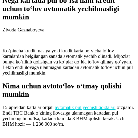
Nega kartada pul bo‘lsa ham kredit
uchun to‘lov avtomatik yechilmasligi
mumkin
Ziyoda Gaznaboyeva
Ko‘pincha kredit, nasiya yoki kredit karta bo‘yicha to‘lov
kartalardan belgilangan sanada avtomatik yechib olinadi. Mijozlar
bunga ko‘nikib qolishgan va ko‘plar qo‘lda to‘lov qilmay qo‘ygan.
Lekin endi ilovaga ulanmagan kartadan avtomatik to‘lov uchun pul
yechilmasligi mumkin.
Nima uchun avtoto‘lov o‘tmay qolishi
mumkin
15-apreldan kartalar orqali
avtomatik pul yechish qoidalari
o‘zgardi.
Endi TBC Bank o‘zining ilovasiga ulanmagan kartadan pul
yechmoqchi bo‘lsa, kartada kamida 3 BHM qolishi kerak. Uch
BHM hozir — 1 236 000 so‘m.