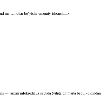
jud ma’lumotlar bo‘yicha umumiy ishonchlilik.
 — tarixni infokredit.uz saytida (yiliga bir marta bepul) oldindan