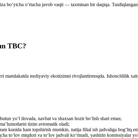
ariza bo‘yicha o‘rtacha javob vaqti — taxminan bir daqiqa. Tasdiqlanga
hun TBC?
 mamlakatda moliyaviy ekotizimni rivojlantirmoqda. Ishonchlilik xalq
butun yo‘l ilovada, navbat va shaxsan hozir bo‘lish shart emas;
 ma’lumotlarni tizim avtomatik oladi;
am kunida ham topshirish mumkin, natija filial ish jadvaliga bog‘liq e
ha to‘lov miqdori va to‘lov jadvali ko‘rinadi, yashirin komissiyalar yo