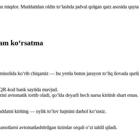
ngan miqdor. Muddatidan oldin to‘lashda jadval qolgan qarz asosida qayt
dam ko‘rsatma
isolida ko‘rib chiqamiz — bu yerda butun jarayon to‘liq ilovada quril
 QR-kod bank saytida mavjud.
 avtomatik tortib oladi, qo‘lda deyarli hech narsa kiritish shart emas.
datni kiriting — oylik to‘lov hajmini darhol ko‘rasiz.
tlarni avtomatlashtirilgan tizimlar orqali o‘zi tahlil qiladi.