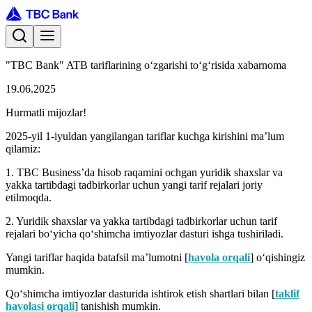
"TBC Bank" ATB tariflarining o‘zgarishi to‘g‘risida xabarnoma
19.06.2025
Hurmatli mijozlar!
2025-yil 1-iyuldan yangilangan tariflar kuchga kirishini ma’lum
qilamiz:
1. TBC Business’da hisob raqamini ochgan yuridik shaxslar va
yakka tartibdagi tadbirkorlar uchun yangi tarif rejalari joriy
etilmoqda.
2. Yuridik shaxslar va yakka tartibdagi tadbirkorlar uchun tarif
rejalari bo‘yicha qo‘shimcha imtiyozlar dasturi ishga tushiriladi.
Yangi tariflar haqida batafsil ma’lumotni [
havola orqali
] o‘qishingiz
mumkin.
Qo‘shimcha imtiyozlar dasturida ishtirok etish shartlari bilan [
taklif
havolasi orqali
] tanishish mumkin.