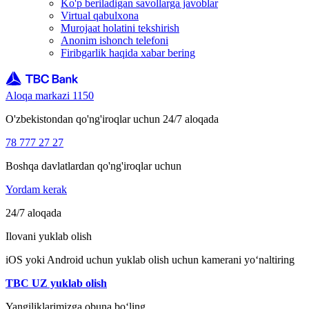
Ko'p beriladigan savollarga javoblar
Virtual qabulxona
Murojaat holatini tekshirish
Anonim ishonch telefoni
Firibgarlik haqida xabar bering
Aloqa markazi 1150
O'zbekistondan qo'ng'iroqlar uchun 24/7 aloqada
78 777 27 27
Boshqa davlatlardan qo'ng'iroqlar uchun
Yordam kerak
24/7 aloqada
Ilovani yuklab olish
iOS yoki Android uchun yuklab olish uchun kamerani yo‘naltiring
TBC UZ yuklab olish
Yangiliklarimizga obuna bo‘ling