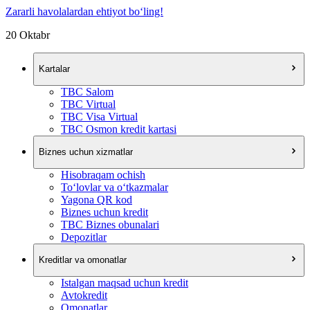
Zararli havolalardan ehtiyot bo‘ling!
20 Oktabr
Kartalar
TBC Salom
TBC Virtual
TBC Visa Virtual
TBC Osmon kredit kartasi
Biznes uchun xizmatlar
Hisobraqam ochish
To‘lovlar va o‘tkazmalar
Yagona QR kod
Biznes uchun kredit
TBC Biznes obunalari
Depozitlar
Kreditlar va omonatlar
Istalgan maqsad uchun kredit
Avtokredit
Omonatlar