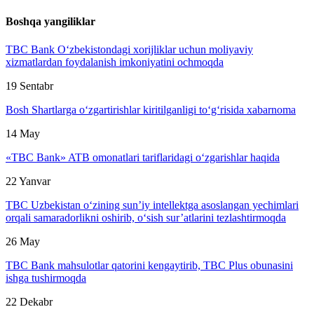
Boshqa yangiliklar
TBC Bank O‘zbekistondagi xorijliklar uchun moliyaviy
xizmatlardan foydalanish imkoniyatini ochmoqda
19 Sentabr
Bosh Shartlarga o‘zgartirishlar kiritilganligi to‘g‘risida xabarnoma
14 May
«TBC Bank» ATB omonatlari tariflaridagi o‘zgarishlar haqida
22 Yanvar
TBC Uzbekistan o‘zining sun’iy intellektga asoslangan yechimlari
orqali samaradorlikni oshirib, o‘sish sur’atlarini tezlashtirmoqda
26 May
TBC Bank mahsulotlar qatorini kengaytirib, TBC Plus obunasini
ishga tushirmoqda
22 Dekabr