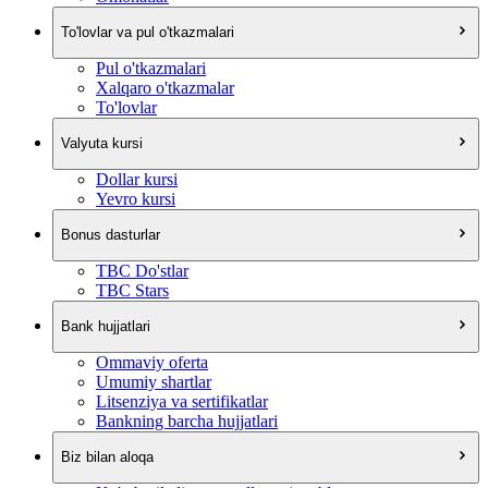
To'lovlar va pul o'tkazmalari
Pul o'tkazmalari
Xalqaro o'tkazmalar
To'lovlar
Valyuta kursi
Dollar kursi
Yevro kursi
Bonus dasturlar
TBC Do'stlar
TBC Stars
Bank hujjatlari
Ommaviy oferta
Umumiy shartlar
Litsenziya va sertifikatlar
Bankning barcha hujjatlari
Biz bilan aloqa