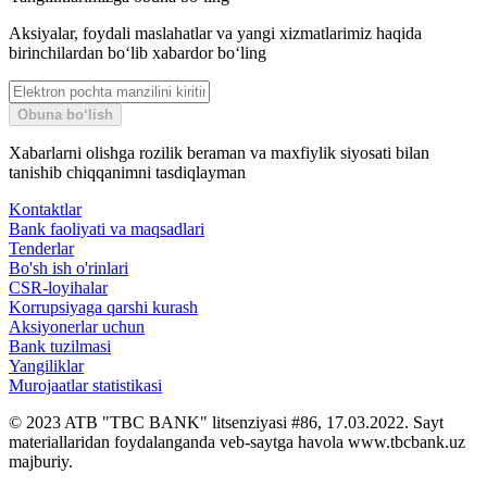
Aksiyalar, foydali maslahatlar va yangi xizmatlarimiz haqida
birinchilardan bo‘lib xabardor bo‘ling
Obuna bo‘lish
Xabarlarni olishga rozilik beraman va maxfiylik siyosati bilan
tanishib chiqqanimni tasdiqlayman
Kontaktlar
Bank faoliyati va maqsadlari
Tenderlar
Bo'sh ish o'rinlari
CSR-loyihalar
Korrupsiyaga qarshi kurash
Aksiyonerlar uchun
Bank tuzilmasi
Yangiliklar
Murojaatlar statistikasi
© 2023 ATB "TBC BANK" litsenziyasi #86, 17.03.2022. Sayt
materiallaridan foydalanganda veb-saytga havola www.tbcbank.uz
majburiy.