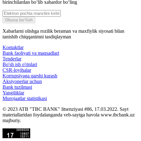
birinchilardan bo‘lib xabardor bo‘ling
Obuna bo‘lish
Xabarlarni olishga rozilik beraman va maxfiylik siyosati bilan
tanishib chiqqanimni tasdiqlayman
Kontaktlar
Bank faoliyati va maqsadlari
Tenderlar
Bo'sh ish o'rinlari
CSR-loyihalar
Korrupsiyaga qarshi kurash
Aksiyonerlar uchun
Bank tuzilmasi
Yangiliklar
Murojaatlar statistikasi
© 2023 ATB "TBC BANK" litsenziyasi #86, 17.03.2022. Sayt
materiallaridan foydalanganda veb-saytga havola www.tbcbank.uz
majburiy.