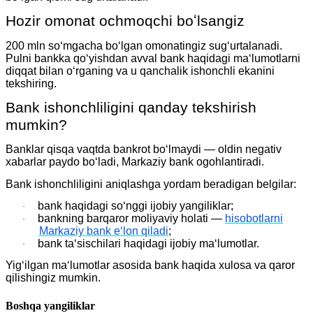
Hozir omonat ochmoqchi boʻlsangiz
200 mln soʻmgacha boʻlgan omonatingiz sugʻurtalanadi.
Pulni bankka qoʻyishdan avval bank haqidagi maʻlumotlarni
diqqat bilan oʻrganing va u qanchalik ishonchli ekanini
tekshiring.
Bank ishonchliligini qanday tekshirish
mumkin?
Banklar qisqa vaqtda bankrot boʻlmaydi — oldin negativ
xabarlar paydo boʻladi, Markaziy bank ogohlantiradi.
Bank ishonchliligini aniqlashga yordam beradigan belgilar:
bank haqidagi soʻnggi ijobiy yangiliklar;
·
bankning barqaror moliyaviy holati —
hisobotlarni
·
Markaziy bank eʻlon qiladi
;
bank taʻsischilari haqidagi ijobiy maʻlumotlar.
·
Yigʻilgan maʻlumotlar asosida bank haqida xulosa va qaror
qilishingiz mumkin.
Boshqa yangiliklar