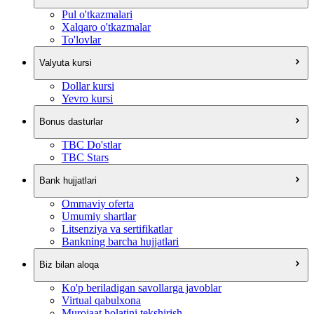
Pul o'tkazmalari
Xalqaro o'tkazmalar
To'lovlar
Valyuta kursi
Dollar kursi
Yevro kursi
Bonus dasturlar
TBC Do'stlar
TBC Stars
Bank hujjatlari
Ommaviy oferta
Umumiy shartlar
Litsenziya va sertifikatlar
Bankning barcha hujjatlari
Biz bilan aloqa
Ko'p beriladigan savollarga javoblar
Virtual qabulxona
Murojaat holatini tekshirish