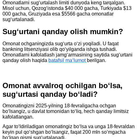
Omonatlarni sugʻurtalash limiti dunyoda keng tarqalgan.
Misol uchun, Qozogʻistonda $40 000 gacha, Turkiyada $13
000 gacha, Gruziyada esa $5566 gacha omonatlar
sugʻurtalanadi.
Sugʻurtani qanday olish mumkin?
Omonat ochganingizda sugʻurta oʻzi yoqiladi. U faqat
bankning litsenziyasi olib qoʻyilganda ishga tushadi.
Omonatlarni kafolatlash jamgʻarmasining saytida sugʻurtani
qanday olish haqida
batafsil maʻlumot
berilgan.
Omonat avvalroq ochilgan boʻlsa,
sugʻurtasi qanday boʻladi?
Omonatingizni 2025-yilning 18-fevraligacha ochgan
boʻlsangiz, u davlat tomonidan toʻliq, hech qanday limitsiz
kafolatlangan.
Agar toʻldiriladigan omonatingiz boʻlsa va unga 18-fevraldan
keyin pul qoʻshgan boʻlsangiz, faqat 200 mln soʻmgacha
boʻlgan qismi sugʻurtalanadi.