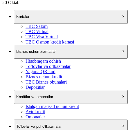
20 Oktabr
Kartalar
TBC Salom
TBC Virtual
TBC Visa Virtual
TBC Osmon kredit kartasi
Biznes uchun xizmatlar
Hisobraqam ochish
To‘lovlar va o‘tkazmalar
Yagona QR kod
Biznes uchun kredit
TBC Biznes obunalari
Depozitlar
Kreditlar va omonatlar
Istalgan maqsad uchun kredit
Avtokredit
Omonatlar
To'lovlar va pul o'tkazmalari