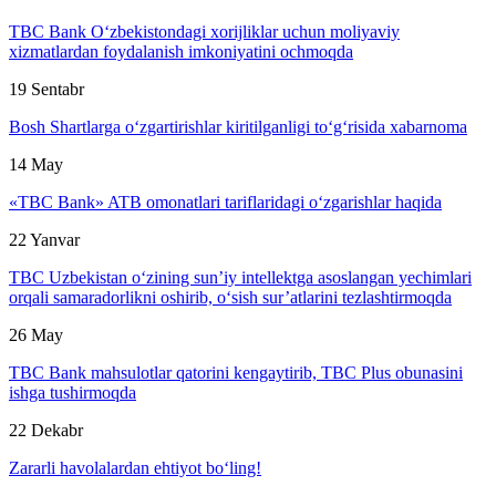
TBC Bank O‘zbekistondagi xorijliklar uchun moliyaviy
xizmatlardan foydalanish imkoniyatini ochmoqda
19 Sentabr
Bosh Shartlarga o‘zgartirishlar kiritilganligi to‘g‘risida xabarnoma
14 May
«TBC Bank» ATB omonatlari tariflaridagi o‘zgarishlar haqida
22 Yanvar
TBC Uzbekistan o‘zining sun’iy intellektga asoslangan yechimlari
orqali samaradorlikni oshirib, o‘sish sur’atlarini tezlashtirmoqda
26 May
TBC Bank mahsulotlar qatorini kengaytirib, TBC Plus obunasini
ishga tushirmoqda
22 Dekabr
Zararli havolalardan ehtiyot bo‘ling!