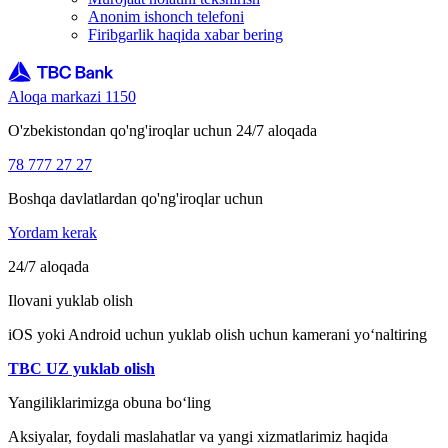
Anonim ishonch telefoni
Firibgarlik haqida xabar bering
Aloqa markazi 1150
O'zbekistondan qo'ng'iroqlar uchun 24/7 aloqada
78 777 27 27
Boshqa davlatlardan qo'ng'iroqlar uchun
Yordam kerak
24/7 aloqada
Ilovani yuklab olish
iOS yoki Android uchun yuklab olish uchun kamerani yo‘naltiring
TBC UZ yuklab olish
Yangiliklarimizga obuna bo‘ling
Aksiyalar, foydali maslahatlar va yangi xizmatlarimiz haqida