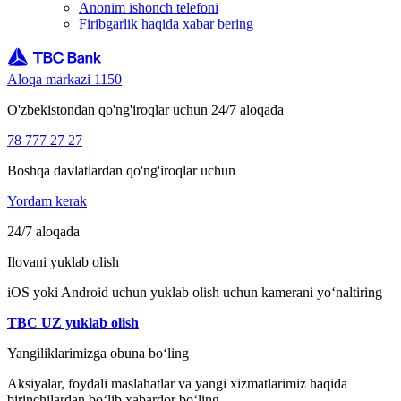
Anonim ishonch telefoni
Firibgarlik haqida xabar bering
Aloqa markazi 1150
O'zbekistondan qo'ng'iroqlar uchun 24/7 aloqada
78 777 27 27
Boshqa davlatlardan qo'ng'iroqlar uchun
Yordam kerak
24/7 aloqada
Ilovani yuklab olish
iOS yoki Android uchun yuklab olish uchun kamerani yo‘naltiring
TBC UZ yuklab olish
Yangiliklarimizga obuna bo‘ling
Aksiyalar, foydali maslahatlar va yangi xizmatlarimiz haqida
birinchilardan bo‘lib xabardor bo‘ling