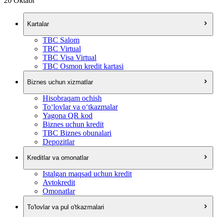
20 Oktabr
Kartalar
TBC Salom
TBC Virtual
TBC Visa Virtual
TBC Osmon kredit kartasi
Biznes uchun xizmatlar
Hisobraqam ochish
To‘lovlar va o‘tkazmalar
Yagona QR kod
Biznes uchun kredit
TBC Biznes obunalari
Depozitlar
Kreditlar va omonatlar
Istalgan maqsad uchun kredit
Avtokredit
Omonatlar
To'lovlar va pul o'tkazmalari