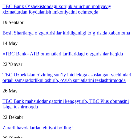
TBC Bank O‘zbekistondagi xorijliklar uchun moliyaviy
xizmatlardan foydalanish imkoniyatini ochmoqda
19 Sentabr
Bosh Shartlarga o‘zgartirishlar kiritilganligi to‘g‘risida xabarnoma
14 May
«TBC Bank» ATB omonatlari tariflaridagi o‘zgarishlar haqida
22 Yanvar
TBC Uzbekistan o‘zining sun’iy intellektga asoslangan yechimlari
orqali samaradorlikni oshirib, o‘sish sur’atlarini tezlashtirmoqda
26 May
TBC Bank mahsulotlar qatorini kengaytirib, TBC Plus obunasini
ishga tushirmoqda
22 Dekabr
Zararli havolalardan ehtiyot bo‘ling!