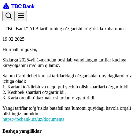
"TBC Bank" ATB tariflarining o‘zgarishi to‘g‘risida xabarnoma
19.02.2025
Hurmatli mijozlar,
Sizlarga 2025-yil 1-martdan boshlab yangilangan tariflar kuchga
kirayotganini ma’lum qilamiz.
Salom Card debet kartasi tariflaridagi o‘zgarishlar quyidagilarni o‘z
ichiga oladi:
1. Kartani to‘ldirish va naqd pul yechib olish shartlari o‘zgartirildi
2. Keshbek shartlari o‘zgartirildi.
3. Karta orqali o‘tkazmalar shartlari o‘zgartirildi.
Yangi tariflar to‘g‘risida batafsil ma’lumotni quyidagi havola orqali
olishingiz mumkin:
https://tbcbank.uz/uz/documents
Boshqa yangiliklar