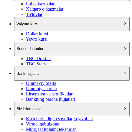
Pul o'tkazmalari
Xalqaro o'tkazmalar
To'lovlar
Valyuta kursi
Dollar kursi
Yevro kursi
Bonus dasturlar
TBC Do'stlar
TBC Stars
Bank hujjatlari
Ommaviy oferta
Umumiy shartlar
Litsenziya va sertifikatlar
Bankning barcha hujjatlari
Biz bilan aloqa
Ko'p beriladigan savollarga javoblar
Virtual qabulxona
Murojaat holatini tekshirish