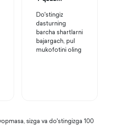
Do'stingiz
dasturning
barcha shartlarni
bajargach, pul
mukofotini oling
yopmasa, sizga va do'stingizga 100