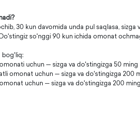
nadi?
ochib, 30 kun davomida unda pul saqlasa, sizga
o'stingiz so'nggi 90 kun ichida omonat ochmaga
bog'liq:
 omonati uchun — sizga va do'stingizga 50 ming
atli omonat uchun — sizga va do'stingizga 200 
 omonat uchun — sizga va do'stingizga 200 min