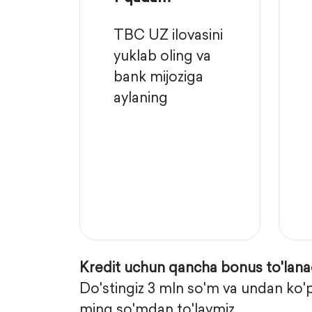
TBC UZ ilovasini
yuklab oling va
bank mijoziga
aylaning
Kredit uchun qancha bonus to'lana
Do'stingiz 3 mln so'm va undan ko'p
ming so'mdan to'laymiz.