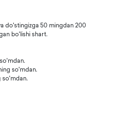
 va do'stingizga 50 mingdan 200
n bo'lishi shart.
 so'mdan.
ming so'mdan.
g so'mdan.