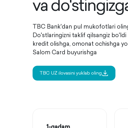
va do'stingizg
TBC Bank'dan pul mukofotlari olin
Do'stlaringizni taklif qilsangiz bo'ldi
kredit olishga, omonat ochishga yo
Salom Card buyurishga
TBC UZ ilovasini yuklab oling
1-qadam