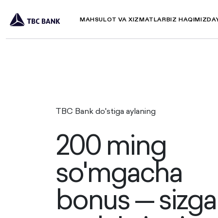
MAHSULOT VA XIZMATLAR
BIZ HAQIMIZDA
TBC Bank do'stiga aylaning
200 ming
so'mgacha
bonus — sizga