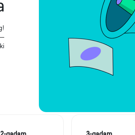
a
g!
 —
ki
2-qadam
3-qadam