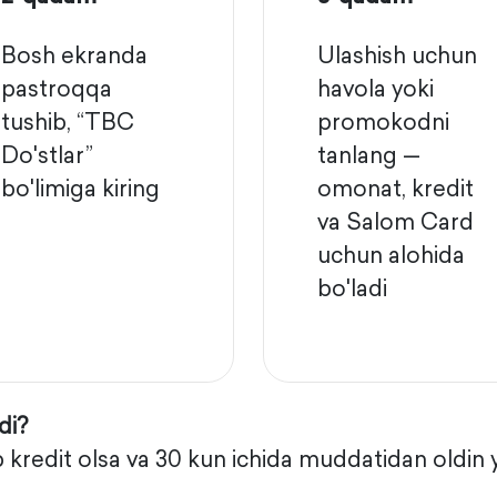
Bosh ekranda
Ulashish uchun
pastroqqa
havola yoki
tushib, “TBC
promokodni
Do'stlar”
tanlang —
bo'limiga kiring
omonat, kredit
va Salom Card
uchun alohida
bo'ladi
di?
 kredit olsa va 30 kun ichida muddatidan oldin 