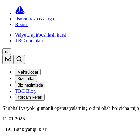
Jismoniy shaxslarga
Biznes
Valyuta ayirboshlash kursi
TBC nuqtalari
ru
Mahsulotlar
Xizmatlar
Biz haqimizda
TBC Blog
Yordam kerak
Shubhali va/yoki gumonli operatsiyalarning oldini olish bo‘yicha mijoz
12.01.2025
TBC Bank yangiliklari