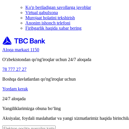
Ko'p beriladigan savollarga javoblar
Virtual qabulxona
Murojaat holatini tekshirish
Anonim ishonch telefoni
Firibgarlik haqida xabar bering
Aloqa markazi 1150
O'zbekistondan qo'ng'iroqlar uchun 24/7 aloqada
78 777 27 27
Boshqa davlatlardan qo'ng'iroqlar uchun
Yordam kerak
24/7 aloqada
Yangiliklarimizga obuna bo‘ling
Aksiyalar, foydali maslahatlar va yangi xizmatlarimiz haqida birinchil