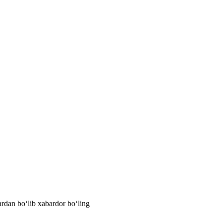
ardan bo‘lib xabardor bo‘ling