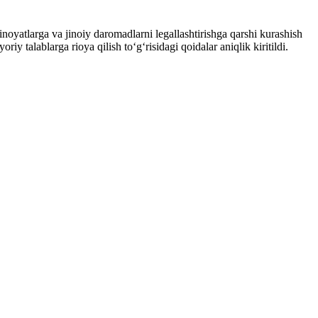
yatlarga va jinoiy daromadlarni legallashtirishga qarshi kurashish
talablarga rioya qilish to‘g‘risidagi qoidalar aniqlik kiritildi.