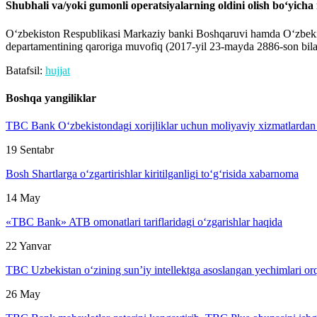
Shubhali va/yoki gumonli operatsiyalarning oldini olish bo‘yicha 
O‘zbekiston Respublikasi Markaziy banki Boshqaruvi hamda O‘zbekisto
departamentining qaroriga muvofiq (2017-yil 23-mayda 2886-son bilan ro
Batafsil:
hujjat
Boshqa yangiliklar
TBC Bank O‘zbekistondagi xorijliklar uchun moliyaviy xizmatlardan
19 Sentabr
Bosh Shartlarga o‘zgartirishlar kiritilganligi to‘g‘risida xabarnoma
14 May
«TBC Bank» ATB omonatlari tariflaridagi o‘zgarishlar haqida
22 Yanvar
TBC Uzbekistan o‘zining sun’iy intellektga asoslangan yechimlari orqal
26 May