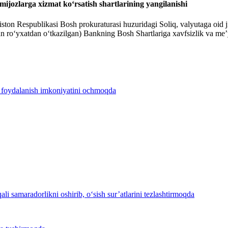
mijozlarga xizmat ko‘rsatish shartlarining yangilanishi
n Respublikasi Bosh prokuraturasi huzuridagi Soliq, valyutaga oid jino
‘yxatdan o‘tkazilgan) Bankning Bosh Shartlariga xavfsizlik va me’yoriy 
 foydalanish imkoniyatini ochmoqda
i samaradorlikni oshirib, o‘sish sur’atlarini tezlashtirmoqda