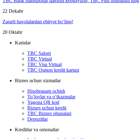
TBC Bank mahsulotlar qatorini kengaytirib, TBC Plus obunasini ish
22 Dekabr
Zararli havolalardan ehtiyot bo‘ling!
20 Oktabr
Kartalar
TBC Salom
TBC Virtual
TBC Visa Virtual
TBC Osmon kredit kartasi
Biznes uchun xizmatlar
Hisobraqam ochish
To‘lovlar va o‘tkazmalar
Yagona QR kod
Biznes uchun kredit
TBC Biznes obunalari
Depozitlar
Kreditlar va omonatlar