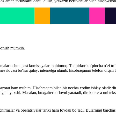
dan to‘lovlarni qabul qilish, yetkazib beruvchilar bilan hisob-kitob qi
 ochish mumkin.
alar uchun past komissiyalar muhimroq. Tadbirkor ko‘pincha o‘zi to‘lov
es ilovasi bo‘lsa qulay: internetga ulanib, hisobraqamni telefon orqali
azorat ham muhim. Hisobraqam bilan bir nechta xodim ishlay oladi: dire
gani yaxshi. Masalan, buxgalter to‘lovni yaratadi, direktor esa uni teks
irmalar va operatsiyalar tarixi ham foydali bo‘ladi. Bularning barchasi