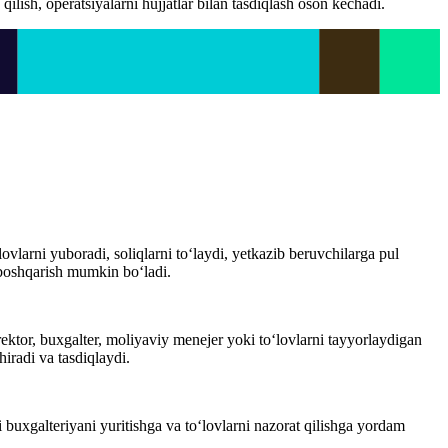
lish, operatsiyalarni hujjatlar bilan tasdiqlash oson kechadi.
larni yuboradi, soliqlarni to‘laydi, yetkazib beruvchilarga pul
 boshqarish mumkin bo‘ladi.
ktor, buxgalter, moliyaviy menejer yoki to‘lovlarni tayyorlaydigan
hiradi va tasdiqlaydi.
 buxgalteriyani yuritishga va to‘lovlarni nazorat qilishga yordam