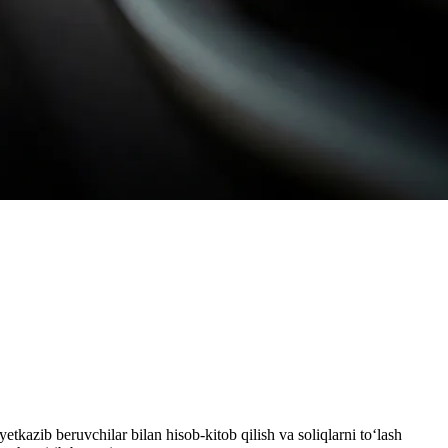
tkazib beruvchilar bilan hisob-kitob qilish va soliqlarni to‘lash