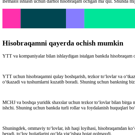
Bemalol ishlash uchun darhol hisobraqam ochgan ma’qul. Shunda mijozlar
Hisobraqamni qayerda ochish mumkin
YTT va kompaniyalar bilan ishlaydigan istalgan bankda hisobraqam
YTT uchun hisobraqamni qulay boshqarish, tezkor to‘lovlar va o‘tkazm
o‘tkazadi va tushumlarni kuzatib boradi. Shuning uchun bankning bizn
MCHJ va boshqa yuridik shaxslar uchun tezkor to‘lovlar bilan birga n
ishchi. Shuning uchun bankda turli rollar va foydalanish huquqlari bo‘l
Shuningdek, ommaviy to‘lovlar, ish haqi loyihasi, hisobraqamdan ko‘ch
beradi, to‘lov hujjatlarini qo‘lda yig‘ishga hojat qolmaydi.