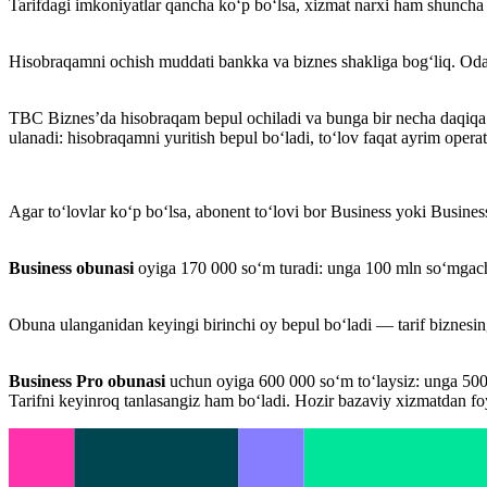
Tarifdagi imkoniyatlar qancha ko‘p bo‘lsa, xizmat narxi ham shuncha
Hisobraqamni ochish muddati bankka va biznes shakliga bog‘liq. Odatd
TBC Biznes’da hisobraqam bepul ochiladi va bunga bir necha daqiqa 
ulanadi: hisobraqamni yuritish bepul bo‘ladi, to‘lov faqat ayrim operat
Agar to‘lovlar ko‘p bo‘lsa, abonent to‘lovi bor Business yoki Business
Business obunasi
oyiga 170 000 so‘m turadi: unga 100 mln so‘mgacha
Obuna ulanganidan keyingi birinchi oy bepul bo‘ladi — tarif biznesin
Business Pro obunasi
uchun oyiga 600 000 so‘m to‘laysiz: unga 500 
Tarifni keyinroq tanlasangiz ham bo‘ladi. Hozir bazaviy xizmatdan foy