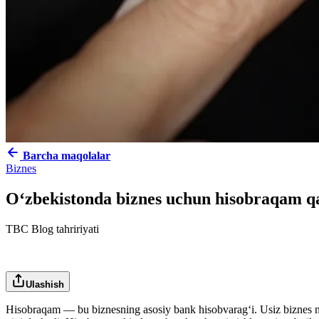
Barcha maqolalar
Biznes
O‘zbekistonda biznes uchun hisobraqam q
TBC Blog tahririyati
Ulashish
Hisobraqam — bu biznesning asosiy bank hisobvarag‘i. Usiz biznes naqd 