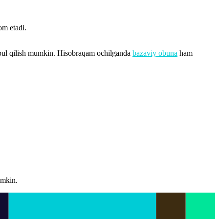
om etadi.
abul qilish mumkin. Hisobraqam ochilganda
bazaviy obuna
ham
umkin.