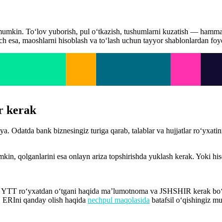
mumkin. To‘lov yuborish, pul o‘tkazish, tushumlarni kuzatish — hamma
ach esa, maoshlarni hisoblash va to‘lash uchun tayyor shablonlardan foy
r kerak
. Odatda bank biznesingiz turiga qarab, talablar va hujjatlar ro‘yxatini
kin, qolganlarini esa onlayn ariza topshirishda yuklash kerak. Yoki his
, YTT ro‘yxatdan o‘tgani haqida ma’lumotnoma va JSHSHIR kerak bo‘l
i. ERIni qanday olish haqida
nechpul maqolasida
batafsil o‘qishingiz m