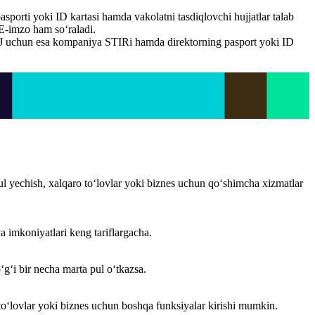
asporti yoki ID kartasi hamda vakolatni tasdiqlovchi hujjatlar talab
E-imzo ham so‘raladi.
J uchun esa kompaniya STIRi hamda direktorning pasport yoki ID
ul yechish, xalqaro to‘lovlar yoki biznes uchun qo‘shimcha xizmatlar
va imkoniyatlari keng tariflargacha.
g‘i bir necha marta pul o‘tkazsa.
 to‘lovlar yoki biznes uchun boshqa funksiyalar kirishi mumkin.