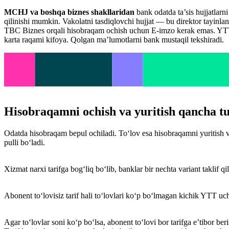
MCHJ va boshqa biznes shakllaridan
bank odatda ta’sis hujjatlarn
qilinishi mumkin. Vakolatni tasdiqlovchi hujjat — bu direktor tayin
TBC Biznes orqali hisobraqam ochish uchun E-imzo kerak emas. YTT
karta raqami kifoya. Qolgan ma’lumotlarni bank mustaqil tekshiradi.
Hisobraqamni ochish va yuritish qancha t
Odatda hisobraqam bepul ochiladi. To‘lov esa hisobraqamni yuritish v
pulli bo‘ladi.
Xizmat narxi tarifga bog‘liq bo‘lib, banklar bir nechta variant taklif q
Abonent to‘lovisiz tarif hali to‘lovlari ko‘p bo‘lmagan kichik YTT uc
Agar to‘lovlar soni ko‘p bo‘lsa, abonent to‘lovi bor tarifga e’tibor 