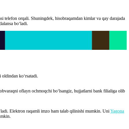
si telefon orqali. Shuningdek, hisobraqamdan kimlar va qay darajada
dalansa bo‘ladi.
 oldindan ko‘rsatadi.
obvaraqni oflayn ochmoqchi bo‘lsangiz, hujjatlarni bank filialiga olib
adi. Elektron raqamli imzo ham talab qilinishi mumkin. Uni
Yagona
umkin.