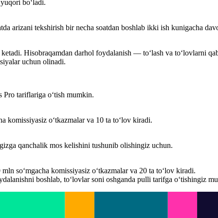
 yuqori bo‘ladi.
a arizani tekshirish bir necha soatdan boshlab ikki ish kunigacha dav
ketadi. Hisobraqamdan darhol foydalanish — to‘lash va to‘lovlarni q
siyalar uchun olinadi.
 Pro tariflariga o‘tish mumkin.
 komissiyasiz o‘tkazmalar va 10 ta to‘lov kiradi.
gizga qanchalik mos kelishini tushunib olishingiz uchun.
mln so‘mgacha komissiyasiz o‘tkazmalar va 20 ta to‘lov kiradi.
dalanishni boshlab, to‘lovlar soni oshganda pulli tarifga o‘tishingiz m