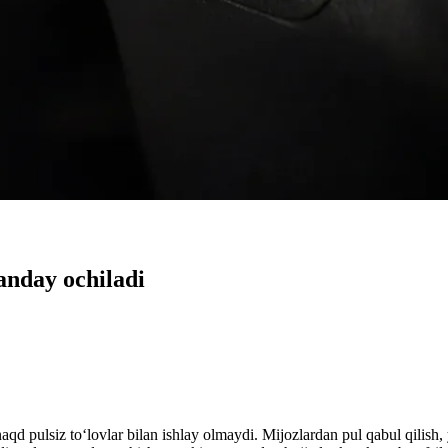
anday ochiladi
pulsiz to‘lovlar bilan ishlay olmaydi. Mijozlardan pul qabul qilish, ye