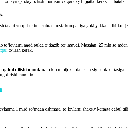
di, onlayn qanday ochish mumkin va qanday hujjatlar kerak — batafsil 
k
ish talabi yo‘q. Lekin hisobraqamsiz kompaniya yoki yakka tadbirkor (Y
b to‘lovlarni naqd pulda o‘tkazib bo‘lmaydi. Masalan, 25 mln so‘mdan
rqali
to‘lash kerak.
a qabul qilishi mumkin.
Lekin u mijozlardan shaxsiy bank kartasiga to
 tug‘dirishi mumkin.
di
.
 aylanma 1 mlrd so‘mdan oshmasa, to‘lovlarni shaxsiy kartaga qabul q
.