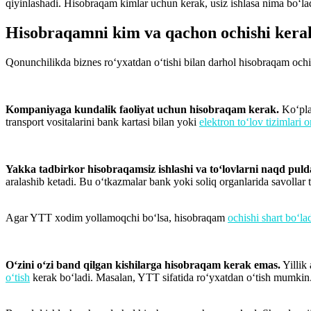
qiyinlashadi. Hisobraqam kimlar uchun kerak, usiz ishlasa nima bo‘la
Hisobraqamni kim va qachon ochishi kera
Qonunchilikda biznes ro‘yxatdan o‘tishi bilan darhol hisobraqam och
Kompaniyaga kundalik faoliyat uchun hisobraqam kerak.
Ko‘pla
transport vositalarini bank kartasi bilan yoki
elektron to‘lov tizimlari o
Yakka tadbirkor hisobraqamsiz ishlashi va to‘lovlarni naqd puld
aralashib ketadi. Bu o‘tkazmalar bank yoki soliq organlarida savollar
Agar YTT xodim yollamoqchi bo‘lsa, hisobraqam
ochishi shart bo‘la
O‘zini o‘zi band qilgan kishilarga hisobraqam kerak emas.
Yillik
o‘tish
kerak bo‘ladi. Masalan, YTT sifatida ro‘yxatdan o‘tish mumkin