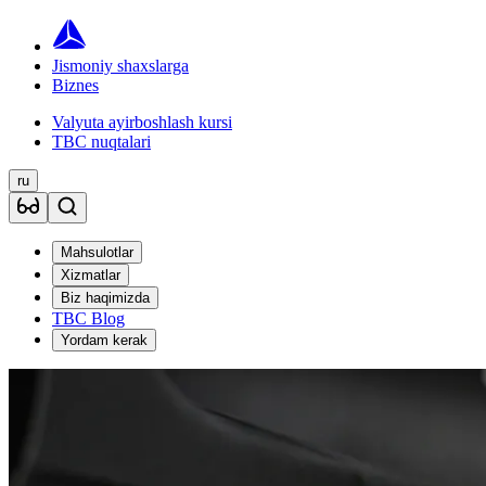
Jismoniy shaxslarga
Biznes
Valyuta ayirboshlash kursi
TBC nuqtalari
ru
Mahsulotlar
Xizmatlar
Biz haqimizda
TBC Blog
Yordam kerak