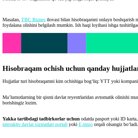
Masalan,
TBC Biznes
ilovasi bilan hisobraqamni onlayn boshqarish 
foydalana olishini belgilash mumkin. Ish haqi loyihasi ishga tushirilg
Hisobraqam ochish uchun qanday hujjatla
Hujjatlar turi hisobraqamni kim ochishiga bog‘liq: YTT yoki kompaniya
Ma’lumotlarning bir qismi davlat reyestrlaridan avtomatik olinishi mum
borishingiz lozim.
Yakka tartibdagi tadbirkorlar uchun
odatda pasport yoki ID karta
interaktiv davlat xizmatlari portali
yoki
E-imzo
orqali olsangiz bo‘lad