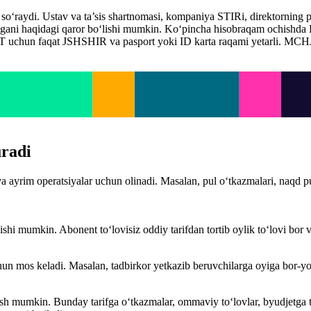
i so‘raydi. Ustav va ta’sis shartnomasi, kompaniya STIRi, direktorning p
langani haqidagi qaror bo‘lishi mumkin. Ko‘pincha hisobraqam ochishda 
 uchun faqat JSHSHIR va pasport yoki ID karta raqami yetarli. MCH
uradi
a ayrim operatsiyalar uchun olinadi. Masalan, pul o‘tkazmalari, naqd p
ilishi mumkin. Abonent to‘lovisiz oddiy tarifdan tortib oylik to‘lovi bor 
hun mos keladi. Masalan, tadbirkor yetkazib beruvchilarga oyiga bor-yo‘
berish mumkin. Bunday tarifga o‘tkazmalar, ommaviy to‘lovlar, byudjetga