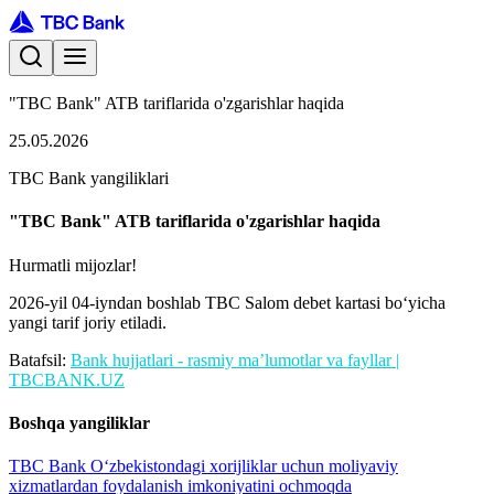
"TBC Bank" ATB tariflarida o'zgarishlar haqida
25.05.2026
TBC Bank yangiliklari
"TBC Bank" ATB tariflarida o'zgarishlar haqida
Hurmatli mijozlar!
2026-yil 04-iyndan boshlab TBC Salom debet kartasi bo‘yicha
yangi tarif joriy etiladi.
Batafsil:
Bank hujjatlari - rasmiy ma’lumotlar va fayllar |
TBCBANK.UZ
Boshqa yangiliklar
TBC Bank O‘zbekistondagi xorijliklar uchun moliyaviy
xizmatlardan foydalanish imkoniyatini ochmoqda