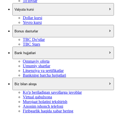
To'lovlar
Valyuta kursi
Dollar kursi
Yevro kursi
Bonus dasturlar
TBC Do'stlar
TBC Stars
Bank hujjatlari
Ommaviy oferta
Umumiy shartlar
Litsenziya va sertifikatlar
Bankning barcha hujjatlari
Biz bilan aloqa
Ko'p beriladigan savollarga javoblar
Virtual qabulxona
Murojaat holatini tekshirish
Anonim ishonch telefoni
Firibgarlik haqida xabar bering