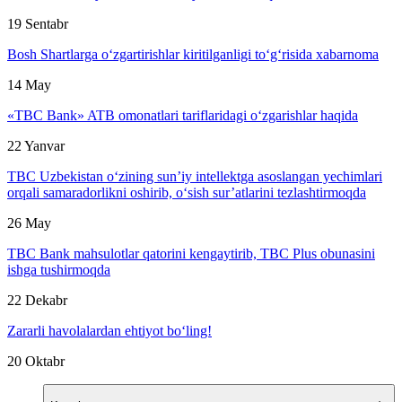
19 Sentabr
Bosh Shartlarga o‘zgartirishlar kiritilganligi to‘g‘risida xabarnoma
14 May
«TBC Bank» ATB omonatlari tariflaridagi o‘zgarishlar haqida
22 Yanvar
TBC Uzbekistan o‘zining sun’iy intellektga asoslangan yechimlari
orqali samaradorlikni oshirib, o‘sish sur’atlarini tezlashtirmoqda
26 May
TBC Bank mahsulotlar qatorini kengaytirib, TBC Plus obunasini
ishga tushirmoqda
22 Dekabr
Zararli havolalardan ehtiyot bo‘ling!
20 Oktabr