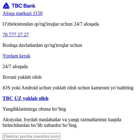
Aloqa markazi 1150
O'zbekistondan qo'ng'iroqlar uchun 24/7 aloqada
78 777 27 27
Boshqa davlatlardan qo'ng'iroqlar uchun
Yordam kerak
24/7 aloqada
Ilovani yuklab olish
iOS yoki Android uchun yuklab olish uchun kamerani yo‘naltiring
TBC UZ yuklab olish
Yangiliklarimizga obuna bo‘ling
Aksiyalar, foydali maslahatlar va yangi xizmatlarimiz haqida
birinchilardan bo‘lib xabardor bo‘ling