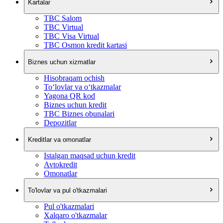
Kartalar
TBC Salom
TBC Virtual
TBC Visa Virtual
TBC Osmon kredit kartasi
Biznes uchun xizmatlar
Hisobraqam ochish
To‘lovlar va o‘tkazmalar
Yagona QR kod
Biznes uchun kredit
TBC Biznes obunalari
Depozitlar
Kreditlar va omonatlar
Istalgan maqsad uchun kredit
Avtokredit
Omonatlar
To'lovlar va pul o'tkazmalari
Pul o'tkazmalari
Xalqaro o'tkazmalar