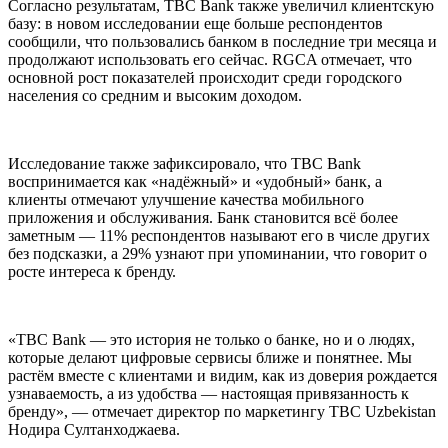
Согласно результатам, TBC Bank также увеличил клиентскую
базу: в новом исследовании еще больше респондентов
сообщили, что пользовались банком в последние три месяца и
продолжают использовать его сейчас. RGCA отмечает, что
основной рост показателей происходит среди городского
населения со средним и высоким доходом.
Исследование также зафиксировало, что TBC Bank
воспринимается как «надёжный» и «удобный» банк, а
клиенты отмечают улучшение качества мобильного
приложения и обслуживания. Банк становится всё более
заметным — 11% респондентов называют его в числе других
без подсказки, а 29% узнают при упоминании, что говорит о
росте интереса к бренду.
«TBC Bank — это история не только о банке, но и о людях,
которые делают цифровые сервисы ближе и понятнее. Мы
растём вместе с клиентами и видим, как из доверия рождается
узнаваемость, а из удобства — настоящая привязанность к
бренду», — отмечает директор по маркетингу TBC Uzbekistan
Нодира Султанходжаева.