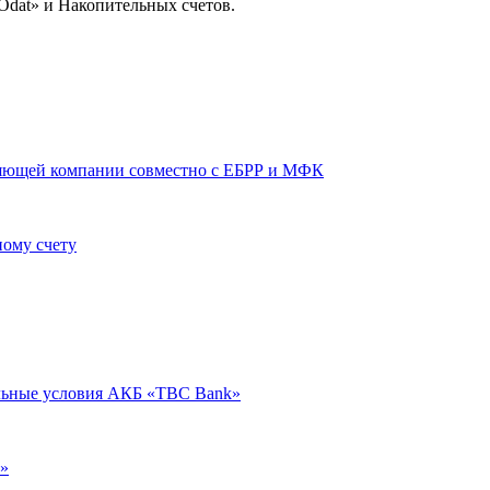
Odat» и Накопительных счетов.
вляющей компании совместно с ЕБРР и МФК
ному счету
альные условия АКБ «TBC Bank»
k»