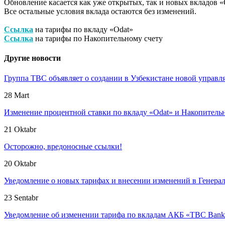
Обновление касается как уже открытых, так и новых вкладов «
Все остальные условия вклада остаются без изменений.
Ссылка
на тарифы по вкладу «Odat»
Ссылка
на тарифы по Накопительному счету
Другие новости
Группа TBC объявляет о создании в Узбекистане новой упра
28 Mart
Изменение процентной ставки по вкладу «Odat» и Накопитель
21 Oktabr
Осторожно, вредоносные ссылки!
20 Oktabr
Уведомление о новых тарифах и внесении изменений в Генер
23 Sentabr
Уведомление об изменении тарифа по вкладам АКБ «TBC Ban