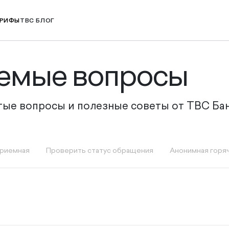
РИФЫ
TBC БЛОГ
аемые вопросы
стые вопросы и полезные советы от ТВС Ба
приемная
Проверить статус обращения
Анонимная горяч