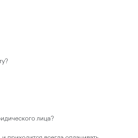
ту?
ридического лица?
 и приходится всегда оплачивать,