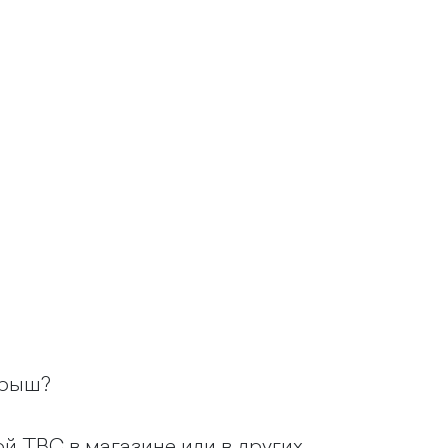
грыш?
ой TBC в магазине или в других