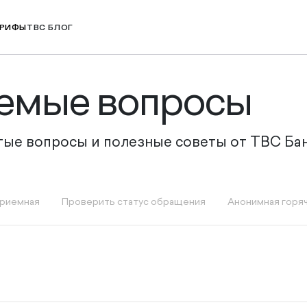
РИФЫ
TBC БЛОГ
аемые вопросы
стые вопросы и полезные советы от ТВС Ба
приемная
Проверить статус обращения
Анонимная горяч