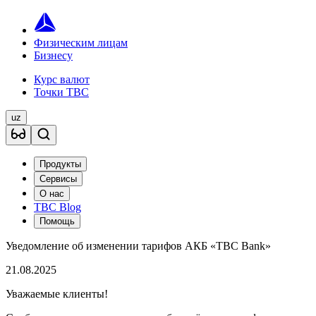
Физическим лицам
Бизнесу
Курс валют
Точки TBC
uz
Продукты
Сервисы
О нас
TBC Blog
Помощь
Уведомление об изменении тарифов АКБ «TBC Bank»
21.08.2025
Уважаемые клиенты!