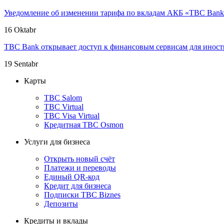
Уведомление об изменении тарифа по вкладам АКБ «TBC Ban
16 Oktabr
TBC Bank открывает доступ к финансовым сервисам для иност
19 Sentabr
Карты
TBC Salom
TBC Virtual
TBC Visa Virtual
Кредитная TBC Osmon
Услуги для бизнеса
Открыть новый счёт
Платежи и переводы
Единый QR-код
Кредит для бизнеса
Подписки TBC Biznes
Депозиты
Кредиты и вклады