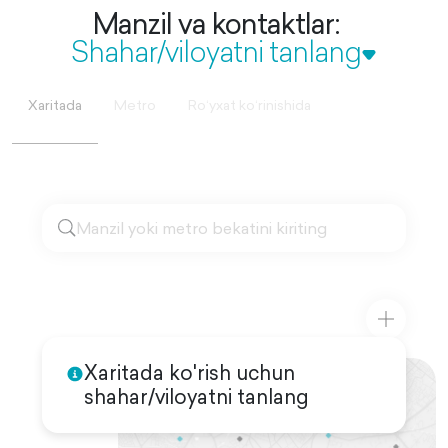
Manzil va kontaktlar:
Shahar/viloyatni tanlang
Xaritada
Metro
Roʻyxat koʻrinishida
Xaritada ko'rish uchun
shahar/viloyatni tanlang