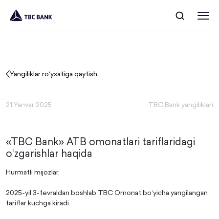
Yangiliklar ro‘yxatiga qaytish
21 Yanvar 2025
TBC Bank yangiliklari
«TBC Bank» ATB omonatlari tariflaridagi
o‘zgarishlar haqida
Hurmatli mijozlar,
2025-yil 3-fevraldan boshlab TBC Omonat bo‘yicha yangilangan
tariflar kuchga kiradi.