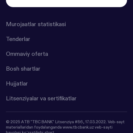
Murojaatlar statistikasi
Tenderlar
Ommaviy oferta
Bosh shartlar
Hujjatlar
Litsenziyalar va sertifikatlar
© 2025 ATB "TBC BANK" Litsenziya #86, 17.03.2022. Veb-sayt
materiallaridan foydalanganda www.tbcbank.uz veb-sayti
havolasi koʻrsatilishi shart.