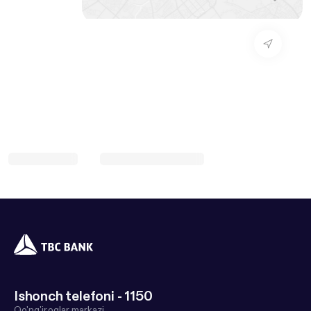
Ishonch telefoni - 1150
Qo'ng'iroqlar markazi