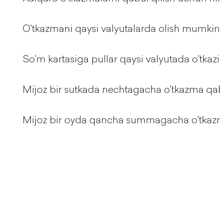
O'tkazmani qaysi valyutalarda olish mumki
So'm kartasiga pullar qaysi valyutada o'tkazi
Mijoz bir sutkada nechtagacha o'tkazma qa
Mijoz bir oyda qancha summagacha o'tkaz