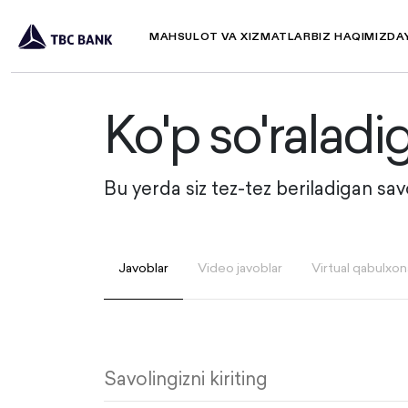
MAHSULOT VA XIZMATLAR
BIZ HAQIMIZDA
Ko'p so'raladi
Bu yerda siz tez-tez beriladigan sa
Javoblar
Video javoblar
Virtual qabulxon