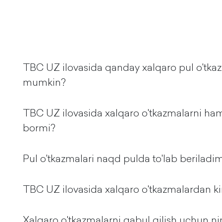
TBC UZ ilovasida qanday xalqaro pul o'tkazi
mumkin?
TBC UZ ilovasida xalqaro o'tkazmalarni ham
bormi?
Pul o'tkazmalari naqd pulda to'lab beriladim
TBC UZ ilovasida xalqaro o'tkazmalardan k
Xalqaro o'tkazmalarni qabul qilish uchun ni