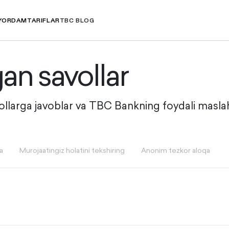
YORDAM
TARIFLAR
TBC BLOG
gan savollar
vollarga javoblar va TBC Bankning foydali maslah
a
Murojaatingiz holatini tekshiring
Anonim tezkor aloqa