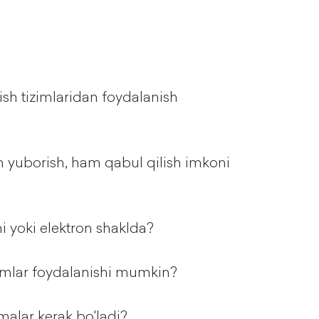
sh tizimlaridan foydalanish
 yuborish, ham qabul qilish imkoni
i yoki elektron shaklda?
imlar foydalanishi mumkin?
malar kerak bo'ladi?