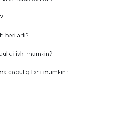
n?
b beriladi?
bul qilishi mumkin?
ma qabul qilishi mumkin?