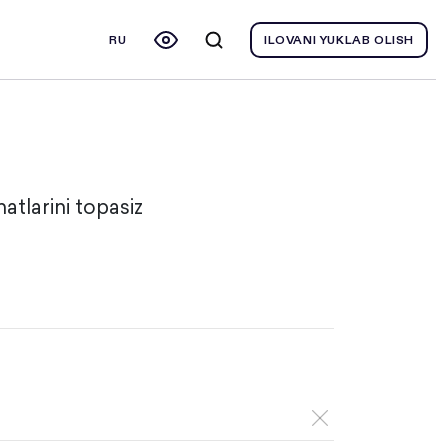
RU
ILOVANI YUKLAB OLISH
atlarini topasiz