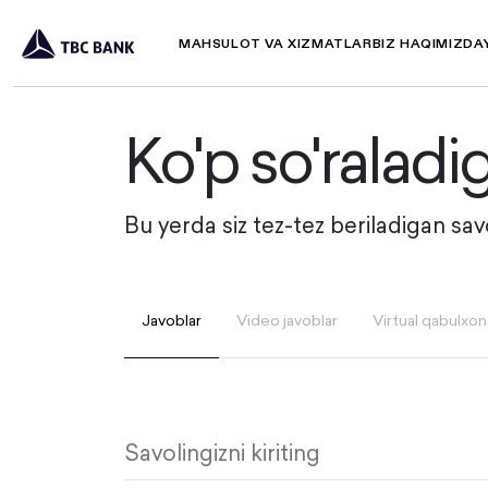
MAHSULOT VA XIZMATLAR
BIZ HAQIMIZDA
Ko'p so'raladi
Bu yerda siz tez-tez beriladigan sa
Javoblar
Video javoblar
Virtual qabulxon