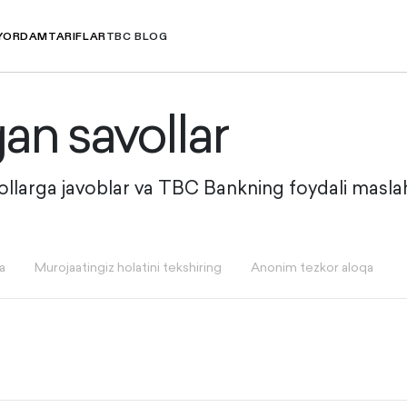
YORDAM
TARIFLAR
TBC BLOG
gan savollar
vollarga javoblar va TBC Bankning foydali maslah
a
Murojaatingiz holatini tekshiring
Anonim tezkor aloqa