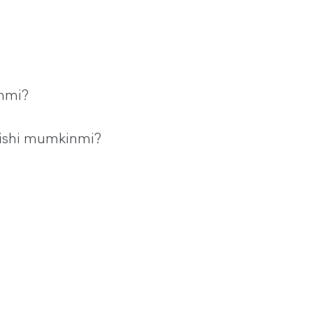
nmi?
chishi mumkinmi?