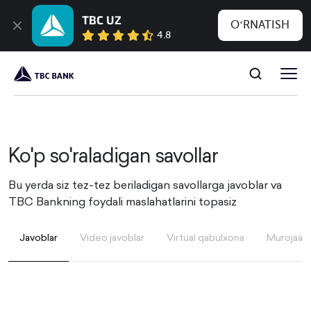
TBC UZ
OʻRNATISH
4.8
Ko'p so'raladigan savollar
Bu yerda siz tez-tez beriladigan savollarga javoblar va
TBC Bankning foydali maslahatlarini topasiz
Javoblar
Video javoblar
Virtual qabulxona
Murojaatin