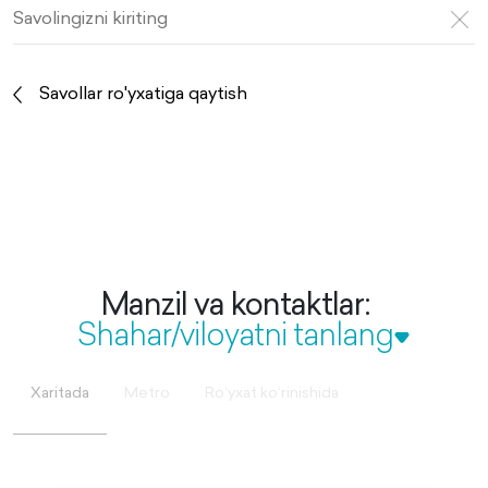
Savollar ro'yxatiga qaytish
Manzil va kontaktlar:
Shahar/viloyatni tanlang
Xaritada
Metro
Roʻyxat koʻrinishida