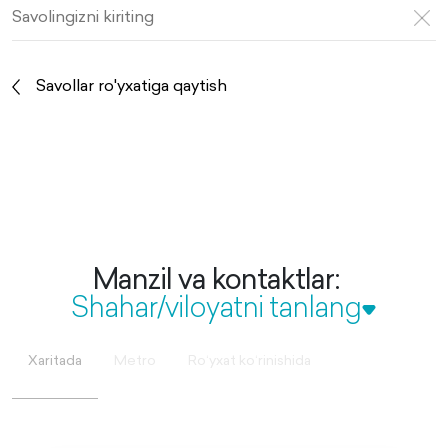
Savollar ro'yxatiga qaytish
Manzil va kontaktlar:
Shahar/viloyatni tanlang
Xaritada
Metro
Roʻyxat koʻrinishida