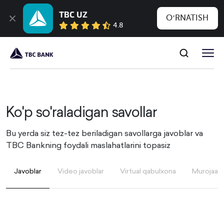
TBC UZ
OʻRNATISH
4.8
Ko'p so'raladigan savollar
Bu yerda siz tez-tez beriladigan savollarga javoblar va
TBC Bankning foydali maslahatlarini topasiz
Javoblar
Video javoblar
Virtual qabulxona
Murojaatin