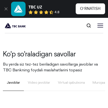
TBC UZ
OʻRNATISH
4.8
Ko'p so'raladigan savollar
Bu yerda siz tez-tez beriladigan savollarga javoblar va
TBC Bankning foydali maslahatlarini topasiz
Javoblar
Video javoblar
Virtual qabulxona
Murojaatin