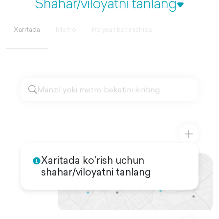
Shahar/viloyatni tanlang
Xaritada
Metro
Roʻyxat koʻrinishida
Xaritada ko'rish uchun
shahar/viloyatni tanlang