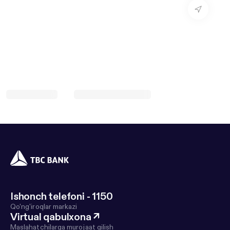
Ishonch telefoni - 1150
Qo'ng'iroqlar markazi
Virtual qabulxona
↗
Maslahatchilarga murojaat qilish