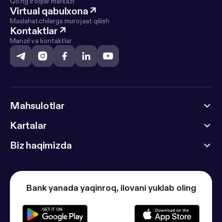
Qo'ng'iroqlar markazi
Virtual qabulxona
↗
Maslahatchilarga murojaat qilish
Kontaktlar
↗
Manzil va kontaktlar
Mahsulotlar
Kartalar
Biz haqimizda
Bank yanada yaqinroq, ilovani yuklab oling