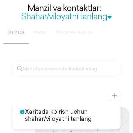
Manzil va kontaktlar:
Shahar/viloyatni tanlang
Xaritada
Metro
Roʻyxat koʻrinishida
Xaritada ko'rish uchun
shahar/viloyatni tanlang