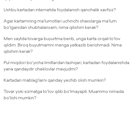
Ushbu kartadan internetda foydalanish qanchalik xavfsiz?
Agar kartamning ma'lumotlari uchinchi shaxslarga ma'lum
bo'lganidan shubhalansam, nima qilishim kerak?
Men saytda tovarga buyurtma berib, unga karta orqali to'lov
qildim. Biroq buyutmamni menga yetkazib berishmadi. Nima
qilishim kerak?
Pul miqdori bo'yicha limitlardan tashqari, kartadan foydalanishda
yana qandaydir cheklovlar mavjudmi?
Kartadan mablag'larni qanday yechib olish mumkin?
Tovar yoki xizmatga to'lov qilib bo'lmayapti. Muammo nimada
bo'lishi mumkin?