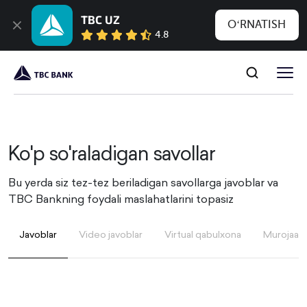
TBC UZ
OʻRNATISH
4.8
Ko'p so'raladigan savollar
Bu yerda siz tez-tez beriladigan savollarga javoblar va
TBC Bankning foydali maslahatlarini topasiz
Javoblar
Video javoblar
Virtual qabulxona
Murojaatin