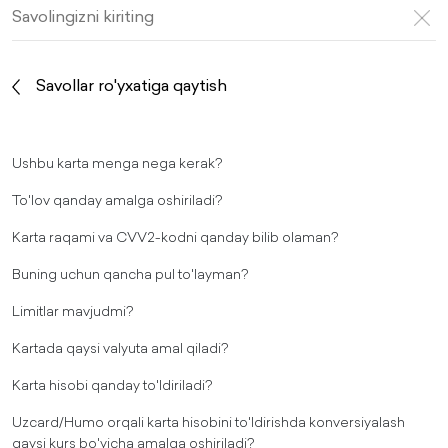
Savollar ro'yxatiga qaytish
Ushbu karta menga nega kerak?
To'lov qanday amalga oshiriladi?
Karta raqami va CVV2-kodni qanday bilib olaman?
Buning uchun qancha pul to'layman?
Limitlar mavjudmi?
Kartada qaysi valyuta amal qiladi?
Karta hisobi qanday to'ldiriladi?
Uzcard/Humo orqali karta hisobini to'ldirishda konversiyalash
qaysi kurs bo'yicha amalga oshiriladi?