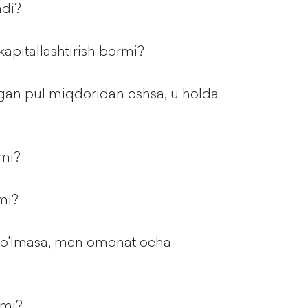
adi?
kapitallashtirish bormi?
ilgan pul miqdoridan oshsa, u holda
nmi?
mi?
bo'lmasa, men omonat ocha
zmi?