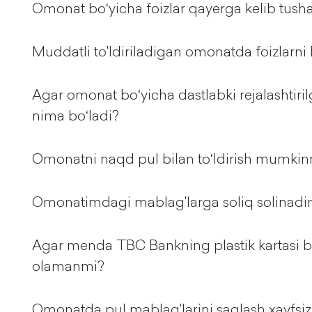
Omonat boʻyicha foizlar qayerga kelib tush
Muddatli to'ldiriladigan omonatda foizlarni 
Agar omonat boʻyicha dastlabki rejalashtir
nima boʻladi?
Omonatni naqd pul bilan toʻldirish mumki
Omonatimdagi mablag'larga soliq solinadi
Agar menda TBC Bankning plastik kartasi 
olamanmi?
Omonatda pul mablag'larini saqlash xavfsi