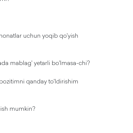
monatlar uchun yoqib qo'yish
ada mablag' yetarli bo'lmasa-chi?
ozitimni qanday to'ldirishim
chish mumkin?