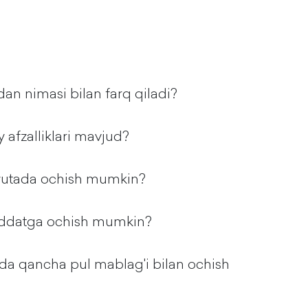
an nimasi bilan farq qiladi?
 afzalliklari mavjud?
alyutada ochish mumkin?
muddatga ochish mumkin?
da qancha pul mablag'i bilan ochish