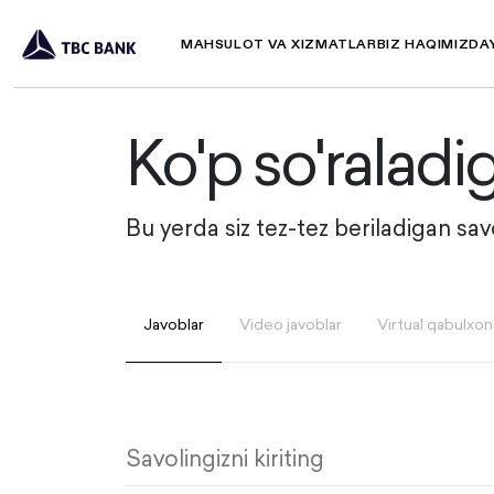
MAHSULOT VA XIZMATLAR
BIZ HAQIMIZDA
Ko'p so'raladi
Bu yerda siz tez-tez beriladigan sa
Javoblar
Video javoblar
Virtual qabulxon