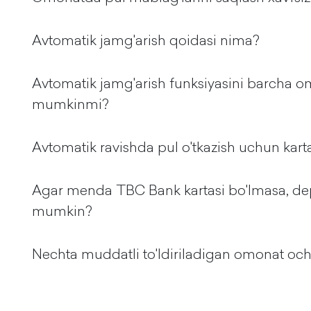
Avtomatik jamg'arish qoidasi nima?
Avtomatik jamg'arish funksiyasini barcha o
mumkinmi?
Avtomatik ravishda pul o'tkazish uchun kart
Agar menda TBC Bank kartasi bo'lmasa, dep
mumkin?
Nechta muddatli to'ldiriladigan omonat o