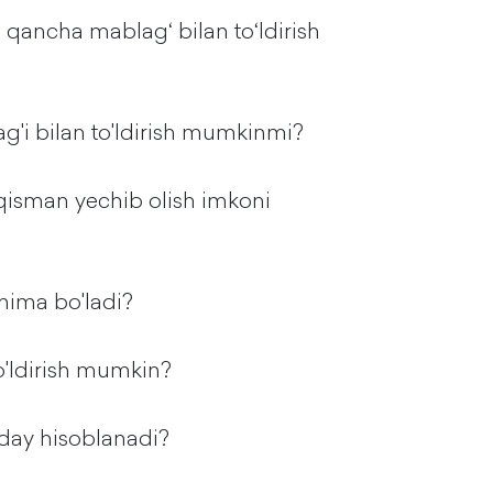
 qancha mablagʻ bilan toʻldirish
g'i bilan to'ldirish mumkinmi?
 qisman yechib olish imkoni
nima bo'ladi?
o'ldirish mumkin?
nday hisoblanadi?