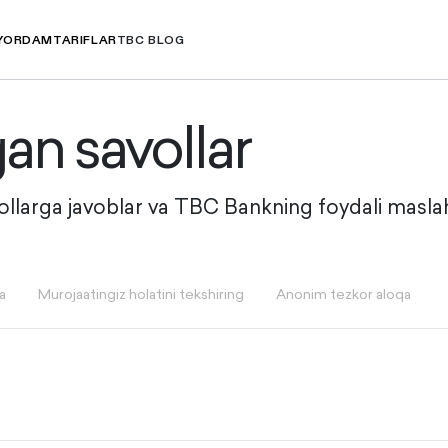
YORDAM
TARIFLAR
TBC BLOG
gan savollar
vollarga javoblar va TBC Bankning foydali maslah
a
Murojaatingiz holatini tekshiring
Anonim tezkor aloqa