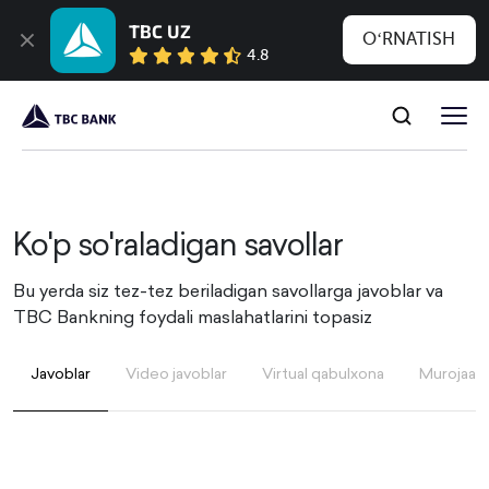
TBC UZ
OʻRNATISH
4.8
Ko'p so'raladigan savollar
Bu yerda siz tez-tez beriladigan savollarga javoblar va
TBC Bankning foydali maslahatlarini topasiz
Javoblar
Video javoblar
Virtual qabulxona
Murojaatin