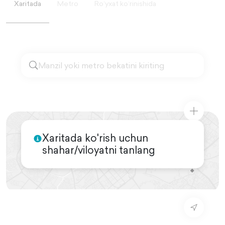
Xaritada
Metro
Roʻyxat koʻrinishida
Xaritada ko'rish uchun
shahar/viloyatni tanlang