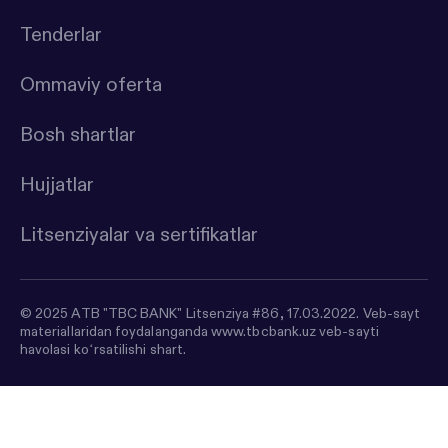
Tenderlar
Ommaviy oferta
Bosh shartlar
Hujjatlar
Litsenziyalar va sertifikatlar
© 2025 ATB "TBC BANK" Litsenziya #86, 17.03.2022. Veb-sayt
materiallaridan foydalanganda www.tbcbank.uz veb-sayti
havolasi koʻrsatilishi shart.