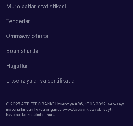
Murojaatlar statistikasi
Tenderlar
Ommaviy oferta
Bosh shartlar
Hujjatlar
Litsenziyalar va sertifikatlar
© 2025 ATB "TBC BANK" Litsenziya #86, 17.03.2022. Veb-sayt
materiallaridan foydalanganda www.tbcbank.uz veb-sayti
havolasi koʻrsatilishi shart.