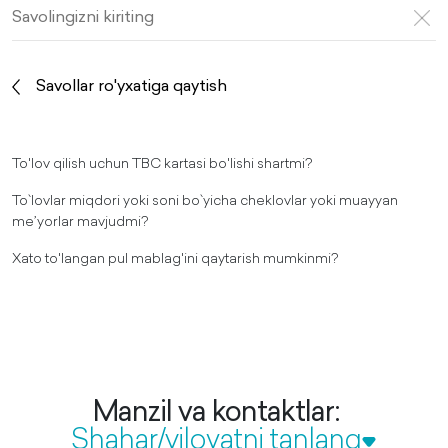
Savollar ro'yxatiga qaytish
To'lov qilish uchun TBC kartasi bo'lishi shartmi?
To`lovlar miqdori yoki soni bo`yicha cheklovlar yoki muayyan
me’yorlar mavjudmi?
Xato to'langan pul mablag'ini qaytarish mumkinmi?
Manzil va kontaktlar:
Shahar/viloyatni tanlang