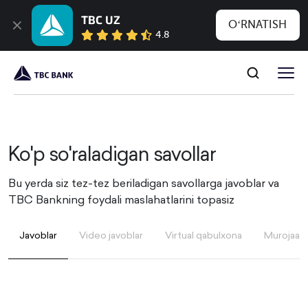
TBC UZ
OʻRNATISH
4.8
Ko'p so'raladigan savollar
Bu yerda siz tez-tez beriladigan savollarga javoblar va
TBC Bankning foydali maslahatlarini topasiz
Javoblar
Video javoblar
Virtual qabulxona
Murojaatin