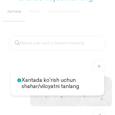
Xaritada
Metro
Roʻyxat koʻrinishida
Xaritada ko'rish uchun
shahar/viloyatni tanlang