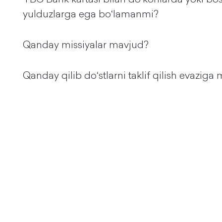
yulduzlarga ega boʻlamanmi?
Qanday missiyalar mavjud?
Qanday qilib doʻstlarni taklif qilish evazi