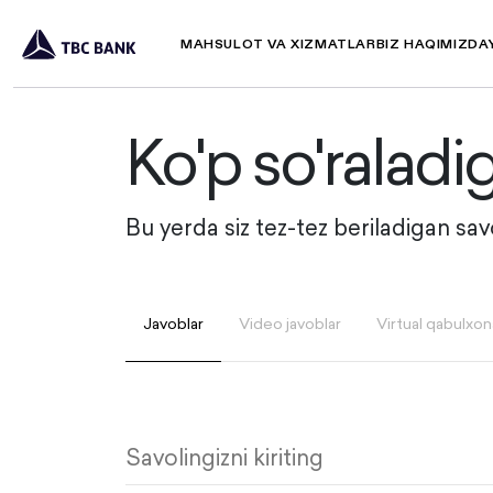
MAHSULOT VA XIZMATLAR
BIZ HAQIMIZDA
Ko'p so'raladi
Bu yerda siz tez-tez beriladigan sa
Javoblar
Video javoblar
Virtual qabulxon