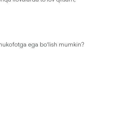
ga mukofotga ega boʻlish mumkin?