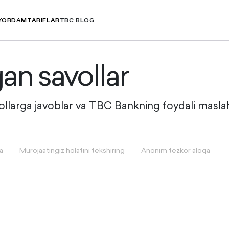
YORDAM
TARIFLAR
TBC BLOG
gan savollar
vollarga javoblar va TBC Bankning foydali maslah
a
Murojaatingiz holatini tekshiring
Anonim tezkor aloqa