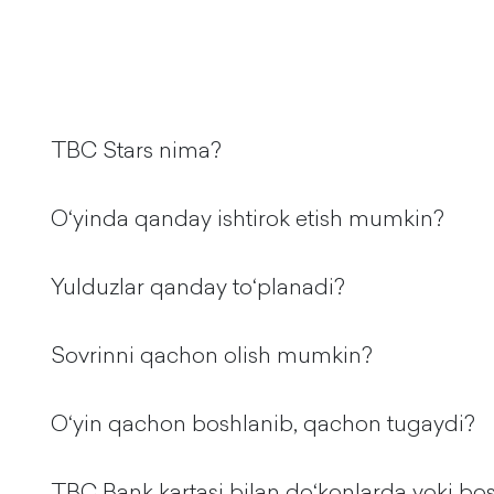
TBC Stars nima?
O‘yinda qanday ishtirok etish mumkin?
Yulduzlar qanday to‘planadi?
Sovrinni qachon olish mumkin?
Oʻyin qachon boshlanib, qachon tugaydi?
TBC Bank kartasi bilan doʻkonlarda yoki bos